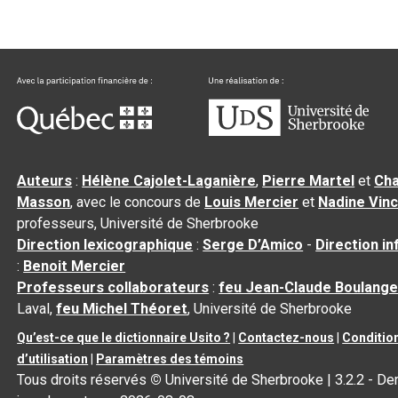
Auteurs
:
Hélène Cajolet-Laganière
,
Pierre Martel
et
Cha
Masson
, avec le concours de
Louis Mercier
et
Nadine Vin
professeurs, Université de Sherbrooke
Direction lexicographique
:
Serge D’Amico
-
Direction i
:
Benoit Mercier
Professeurs collaborateurs
:
feu Jean-Claude Boulange
Laval,
feu Michel Théoret
, Université de Sherbrooke
Qu’est-ce que le dictionnaire Usito ?
|
Contactez-nous
|
Conditio
d’utilisation
|
Paramètres des témoins
Tous droits réservés
©
Université de Sherbrooke |
3.2.2
- Der