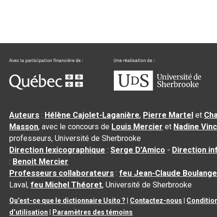
Auteurs
:
Hélène Cajolet-Laganière
,
Pierre Martel
et
Cha
Masson
, avec le concours de
Louis Mercier
et
Nadine Vin
professeurs, Université de Sherbrooke
Direction lexicographique
:
Serge D’Amico
-
Direction i
:
Benoit Mercier
Professeurs collaborateurs
:
feu Jean-Claude Boulange
Laval,
feu Michel Théoret
, Université de Sherbrooke
Qu’est-ce que le dictionnaire Usito ?
|
Contactez-nous
|
Conditio
d’utilisation
|
Paramètres des témoins