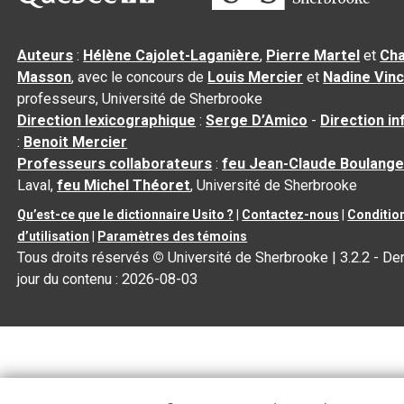
Auteurs
:
Hélène Cajolet-Laganière
,
Pierre Martel
et
Cha
Masson
, avec le concours de
Louis Mercier
et
Nadine Vin
professeurs, Université de Sherbrooke
Direction lexicographique
:
Serge D’Amico
-
Direction i
:
Benoit Mercier
Professeurs collaborateurs
:
feu Jean-Claude Boulange
Laval,
feu Michel Théoret
, Université de Sherbrooke
Qu’est-ce que le dictionnaire Usito ?
|
Contactez-nous
|
Conditio
d’utilisation
|
Paramètres des témoins
Tous droits réservés
©
Université de Sherbrooke |
3.2.2
- Der
jour du contenu :
2026-08-03