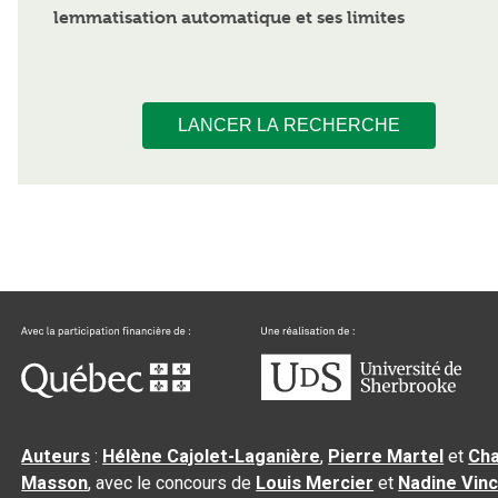
lemmatisation automatique et ses limites
LANCER LA RECHERCHE
Auteurs
:
Hélène Cajolet-Laganière
,
Pierre Martel
et
Cha
Masson
, avec le concours de
Louis Mercier
et
Nadine Vin