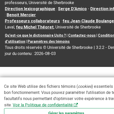
professeurs, Université de Sherbrooke
Direction lexicographique
:
Serge D’Amico
-
Direction i
:
Benoit Mercier
Professeurs collaborateurs
:
feu Jean-Claude Boulange
Laval,
feu Michel Théoret
, Université de Sherbrooke
Qu’est-ce que le dictionnaire Usito ?
|
Contactez-nous
|
Conditio
d’utilisation
|
Paramètres des témoins
Tous droits réservés
©
Université de Sherbrooke |
3.2.2
- Der
jour du contenu :
2026-08-03
Ce site Web utilise des fichiers témoins (
cookies
) essentiels
bon fonctionnement. Vous pouvez paramétrer l'utilisation de 
facultatifs nous permettant d'optimiser votre expérience à tra
site.
Voir la Politique de confidentialité
Gérer les paramètres