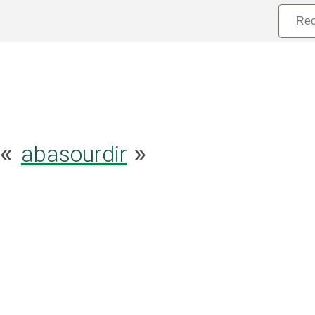
abasourdir
 «
»