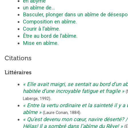
en abyme
un abîme de...
Basculer, plonger dans un abîme de désespoi
Composition en abîme.
Courir à l’abîme.
Être au bord de l’abîme.
Mise en abîme.
Citations
Littéraires
Elle avait maigri, se sentait au bord d’un a
habitée d’une incroyable fatigue et fragile
(
Laberge
,
1992
).
Entre la vertu ordinaire et la sainteté il y a 
abîme
(
Laure Conan
,
1884
).
Qu’est devenu mon cœur, navire déserté? /
Hélas! Il a sombré dans l’abîme du Rêve!
(
É