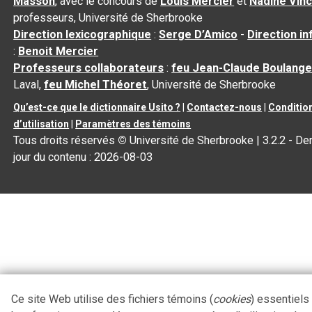
Masson
, avec le concours de
Louis Mercier
et
Nadine Vin
professeurs, Université de Sherbrooke
Direction lexicographique
:
Serge D’Amico
-
Direction i
:
Benoit Mercier
Professeurs collaborateurs
:
feu Jean-Claude Boulange
Laval,
feu Michel Théoret
, Université de Sherbrooke
Qu’est-ce que le dictionnaire Usito ?
|
Contactez-nous
|
Conditio
d’utilisation
|
Paramètres des témoins
Tous droits réservés
©
Université de Sherbrooke |
3.2.2
- Der
jour du contenu :
2026-08-03
Ce site Web utilise des fichiers témoins (
cookies
) essentiels