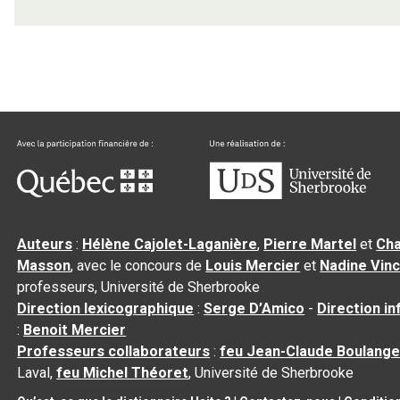
Auteurs
:
Hélène Cajolet-Laganière
,
Pierre Martel
et
Cha
Masson
, avec le concours de
Louis Mercier
et
Nadine Vin
professeurs, Université de Sherbrooke
Direction lexicographique
:
Serge D’Amico
-
Direction i
:
Benoit Mercier
Professeurs collaborateurs
:
feu Jean-Claude Boulange
Laval,
feu Michel Théoret
, Université de Sherbrooke