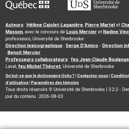
Auteurs
:
Hélène Cajolet-Laganière
,
Pierre Martel
et
Cha
Masson
, avec le concours de
Louis Mercier
et
Nadine Vin
professeurs, Université de Sherbrooke
Direction lexicographique
:
Serge D’Amico
-
Direction i
:
Benoit Mercier
Professeurs collaborateurs
:
feu Jean-Claude Boulange
Laval,
feu Michel Théoret
, Université de Sherbrooke
Qu’est-ce que le dictionnaire Usito ?
|
Contactez-nous
|
Conditio
d’utilisation
|
Paramètres des témoins
Tous droits réservés
©
Université de Sherbrooke |
3.2.2
- Der
jour du contenu :
2026-08-03