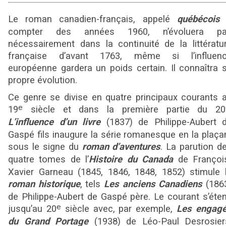
Le roman canadien-français, appelé
québécois
compter des années 1960, n’évoluera p
nécessairement dans la continuité de la littératu
française d’avant 1763, même si l’influen
européenne gardera un poids certain. Il connaîtra 
propre évolution.
Ce genre se divise en quatre principaux courants 
e
19
siècle et dans la première partie du 20
L’influence d’un livre
(1837) de Philippe-Aubert 
Gaspé fils inaugure la série romanesque en la plaça
sous le signe du
roman d’aventures
. La parution d
quatre tomes de l’
Histoire du Canada
de Françoi
Xavier Garneau (1845, 1846, 1848, 1852) stimule 
roman historique
, tels
Les anciens Canadiens
(186
de Philippe-Aubert de Gaspé père. Le courant s’éte
e
jusqu’au 20
siècle avec, par exemple,
Les engag
du Grand Portage
(1938) de Léo-Paul Desrosier