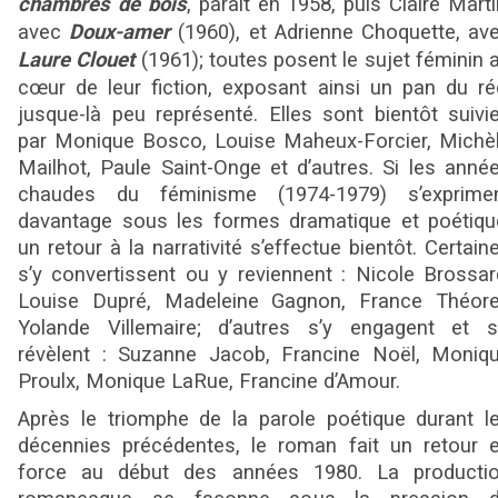
chambres de bois
, paraît en 1958, puis Claire Marti
avec
Doux-amer
(1960), et Adrienne Choquette, av
Laure Clouet
(1961); toutes posent le sujet féminin 
cœur de leur fiction, exposant ainsi un pan du ré
jusque-là peu représenté. Elles sont bientôt suivi
par Monique Bosco, Louise Maheux-Forcier, Michè
Mailhot, Paule Saint-Onge et d’autres. Si les anné
chaudes du féminisme (1974-1979) s’exprime
davantage sous les formes dramatique et poétiqu
un retour à la narrativité s’effectue bientôt. Certain
s’y convertissent ou y reviennent : Nicole Brossar
Louise Dupré, Madeleine Gagnon, France Théore
Yolande Villemaire; d’autres s’y engagent et s
révèlent : Suzanne Jacob, Francine Noël, Moniq
Proulx, Monique LaRue, Francine d’Amour.
Après le triomphe de la parole poétique durant l
décennies précédentes, le roman fait un retour 
force au début des années 1980. La producti