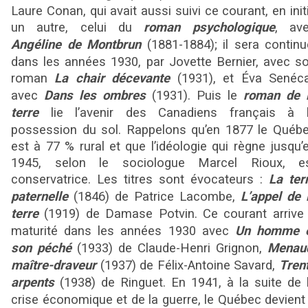
Laure Conan, qui avait aussi suivi ce courant, en init
un autre, celui du
roman psychologique
, av
Angéline de Montbrun
(1881-1884); il sera continu
dans les années 1930, par Jovette Bernier, avec s
roman
La chair décevante
(1931), et Éva Senéca
avec
Dans les ombres
(1931). Puis le
roman de 
terre
lie l’avenir des Canadiens français à 
possession du sol. Rappelons qu’en 1877 le Québ
est à 77 % rural et que l’idéologie qui règne jusqu’
1945, selon le sociologue Marcel Rioux, e
conservatrice. Les titres sont évocateurs :
La ter
paternelle
(1846) de Patrice Lacombe,
L’appel de 
terre
(1919) de Damase Potvin. Ce courant arrive
maturité dans les années 1930 avec
Un homme 
son péché
(1933) de Claude-Henri Grignon,
Menau
maître-draveur
(1937) de Félix-Antoine Savard,
Tren
arpents
(1938) de Ringuet. En 1941, à la suite de 
crise économique et de la guerre, le Québec devient