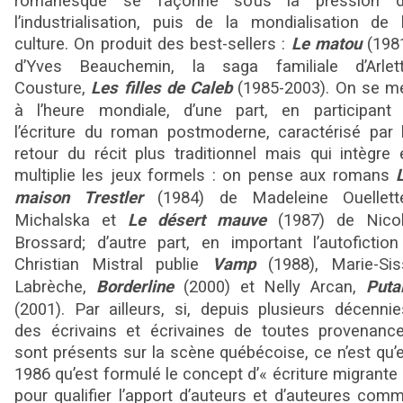
romanesque se façonne sous la pression 
l’industrialisation, puis de la mondialisation de 
culture. On produit des best-sellers :
Le matou
(198
d’Yves Beauchemin, la saga familiale d’Arlet
Cousture,
Les filles de Caleb
(1985-2003). On se m
à l’heure mondiale, d’une part, en participant
l’écriture du roman postmoderne, caractérisé par 
retour du récit plus traditionnel mais qui intègre 
multiplie les jeux formels : on pense aux romans
maison Trestler
(1984) de Madeleine Ouellett
Michalska et
Le désert mauve
(1987) de Nico
Brossard; d’autre part, en important l’autofiction
Christian Mistral publie
Vamp
(1988), Marie-Sis
Labrèche,
Borderline
(2000) et Nelly Arcan,
Puta
(2001). Par ailleurs, si, depuis plusieurs décennie
des écrivains et écrivaines de toutes provenanc
sont présents sur la scène québécoise, ce n’est qu’
1986 qu’est formulé le concept d’« écriture migrante 
pour qualifier l’apport d’auteurs et d’auteures com