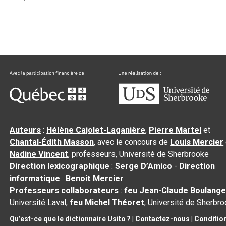
Auteurs
:
Hélène Cajolet-Laganière
,
Pierre Martel
et
Chantal‑Édith Masson
, avec le concours de
Louis Mercier
Nadine Vincent
, professeurs, Université de Sherbrooke
Direction lexicographique
:
Serge D’Amico
-
Direction
informatique
:
Benoit Mercier
Professeurs collaborateurs
:
feu Jean-Claude Boulange
Université Laval,
feu Michel Théoret
, Université de Sherbr
Qu’est-ce que le dictionnaire Usito ?
|
Contactez-nous
|
Conditio