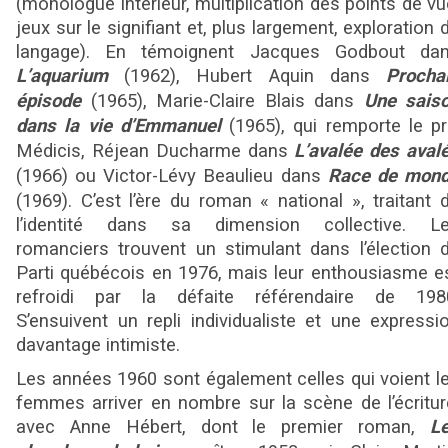
(monologue intérieur, multiplication des points de vu
jeux sur le signifiant et, plus largement, exploration 
langage). En témoignent Jacques Godbout da
L’aquarium
(1962), Hubert Aquin dans
Procha
épisode
(1965), Marie-Claire Blais dans
Une sais
dans la vie d’Emmanuel
(1965), qui remporte le pr
Médicis, Réjean Ducharme dans
L’avalée des aval
(1966) ou Victor-Lévy Beaulieu dans
Race de mon
(1969). C’est l’ère du roman « national », traitant 
l’identité dans sa dimension collective. L
romanciers trouvent un stimulant dans l’élection 
Parti québécois en 1976, mais leur enthousiasme e
refroidi par la défaite référendaire de 198
S’ensuivent un repli individualiste et une expressi
davantage intimiste.
Les années 1960 sont également celles qui voient l
femmes arriver en nombre sur la scène de l’écritur
avec Anne Hébert, dont le premier roman,
L