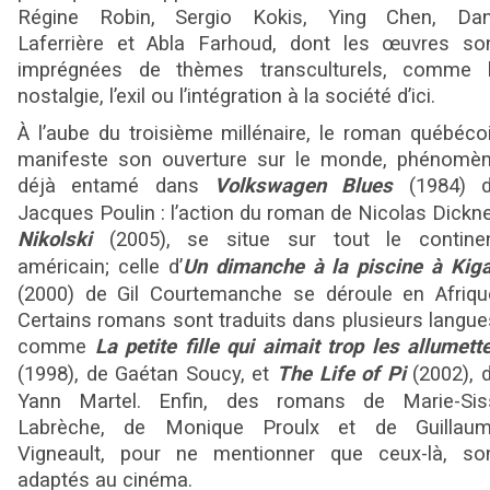
Régine Robin, Sergio Kokis, Ying Chen, Da
Laferrière et Abla Farhoud, dont les œuvres so
imprégnées de thèmes transculturels, comme 
nostalgie, l’exil ou l’intégration à la société d’ici.
À l’aube du troisième millénaire, le roman québéco
manifeste son ouverture sur le monde, phénomè
déjà entamé dans
Volkswagen Blues
(1984) 
Jacques Poulin : l’action du roman de Nicolas Dickne
Nikolski
(2005), se situe sur tout le contine
américain; celle d’
Un dimanche à la piscine à Kiga
(2000) de Gil Courtemanche se déroule en Afriqu
Certains romans sont traduits dans plusieurs langue
comme
La petite fille qui aimait trop les allumett
(1998), de Gaétan Soucy, et
The Life of Pi
(2002), 
Yann Martel. Enfin, des romans de Marie-Sis
Labrèche, de Monique Proulx et de Guillau
Vigneault, pour ne mentionner que ceux-là, so
adaptés au cinéma.