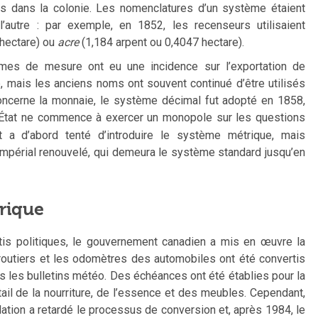
s dans la colonie. Les nomenclatures d’un système étaient
autre : par exemple, en 1852, les recenseurs utilisaient
 hectare) ou
acre
(1,184 arpent ou 0,4047 hectare).
mes de mesure ont eu une incidence sur l’exportation de
, mais les anciens noms ont souvent continué d’être utilisés
oncerne la monnaie, le système décimal fut adopté en 1858,
’État ne commence à exercer un monopole sur les questions
t a d’abord tenté d’introduire le système métrique, mais
e impérial renouvelé, qui demeura le système standard jusqu’en
rique
rtis politiques, le gouvernement canadien a mis en œuvre la
routiers et les odomètres des automobiles ont été convertis
s les bulletins météo. Des échéances ont été établies pour la
ail de la nourriture, de l’essence et des meubles. Cependant,
lation a retardé le processus de conversion et, après 1984, le