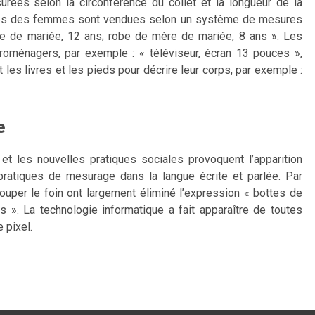
es selon la circonférence du collet et la longueur de la
bes des femmes sont vendues selon un système de mesures
 de mariée, 12 ans; robe de mère de mariée, 8 ans ». Les
oménagers, par exemple : « téléviseur, écran 13 pouces »,
 les livres et les pieds pour décrire leur corps, par exemple :
e
 les nouvelles pratiques sociales provoquent l’apparition
ratiques de mesurage dans la langue écrite et parlée. Par
uper le foin ont largement éliminé l’expression « bottes de
s ». La technologie informatique a fait apparaître de toutes
 pixel.