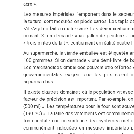
acre ».
Les mesures impériales l’emportent dans le secteur
la toiture, sont mesurés en pieds carrés. Les tapis 
s’il s’agit en fait du mètre carré. Les dénominations
courant. Si on demande « un gallon de peinture », on
« trois pintes de lait », contiennent en réalité quatre li
Au supermarché, la viande emballée est étiquetée en
100 grammes. Si on demande « une demi-livre de bœ
Les marchandises emballées peuvent être offertes e
gouvernementales exigent que les prix soient 
supermarchés.
Il existe d’autres domaines où la population vit ave
facteur de précision est important. Par exemple, on
(500 ml) ». Les températures pour le four sont so
(190 ºC) ». La taille des vêtements est communémen
l’on constate une coexistence des systèmes métriq
communément indiquées en mesures impériales pour 