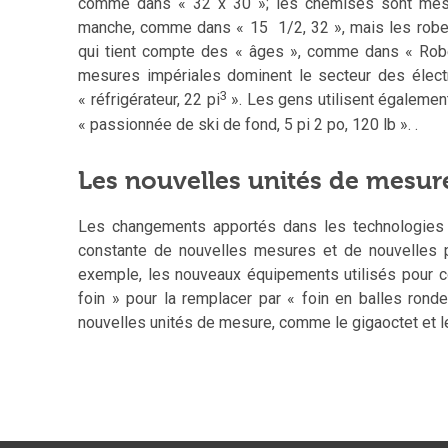
comme dans « 32 x 30 »; les chemises sont mesuré
manche, comme dans « 15 1/2, 32 », mais les ro
qui tient compte des « âges », comme dans « Robe
mesures impériales dominent le secteur des électr
3
« réfrigérateur, 22 pi
». Les gens utilisent également
« passionnée de ski de fond, 5 pi 2 po, 120 lb ». .
Les nouvelles unités de mesur
Les changements apportés dans les technologies et
constante de nouvelles mesures et de nouvelles p
exemple, les nouveaux équipements utilisés pour co
foin » pour la remplacer par « foin en balles ronde
nouvelles unités de mesure, comme le gigaoctet et le