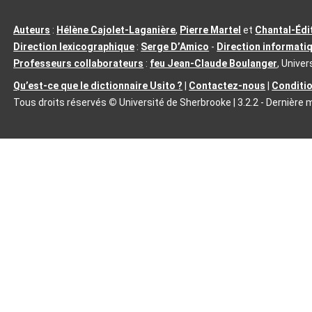
Auteurs
:
Hélène Cajolet-Laganière
,
Pierre Martel
et
Chantal‑Éd
Direction lexicographique
:
Serge D’Amico
-
Direction informati
Professeurs collaborateurs
:
feu Jean-Claude Boulanger
, Univer
Qu’est-ce que le dictionnaire Usito ?
|
Contactez-nous
|
Conditio
Tous droits réservés
©
Université de Sherbrooke |
3.2.2
- Dernière m