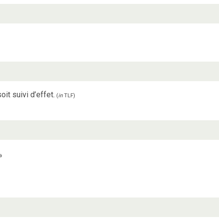
it suivi d’effet.
(
in
TLF
)
»