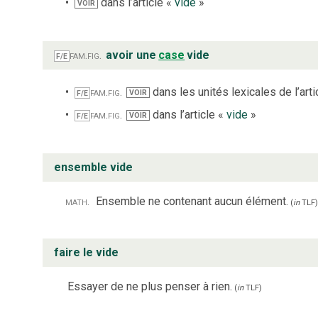
dans l’article «
vide
»
VOIR
fam.
fig.
avoir une
case
vide
F/E
fam.
fig.
dans les unités lexicales de l’arti
VOIR
F/E
fam.
fig.
dans l’article «
vide
»
VOIR
F/E
ensemble vide
math.
Ensemble ne contenant aucun élément.
(
in
TLF
)
faire le vide
Essayer de ne plus penser à rien.
(
in
TLF
)