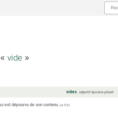
e «
vide
»
vides
adjectif
épicène
pluriel
ui est dépourvu de son contenu.
(
in
TLF
)