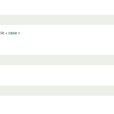
cle «
case
»