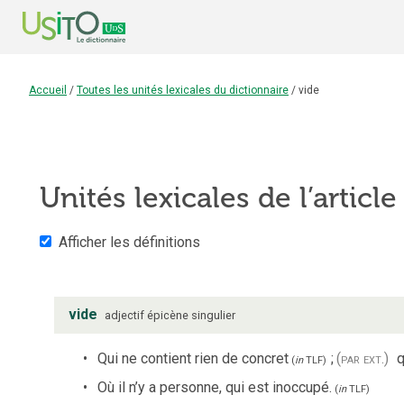
Accueil
/
Toutes les unités lexicales du dictionnaire
/
vide
Unités lexicales de l’articl
Afficher les définitions
vide
adjectif
épicène
singulier
Qui ne contient rien de concret
;
(par ext.)
q
(
in
TLF
)
Où il n’y a personne, qui est inoccupé.
(
in
TLF
)