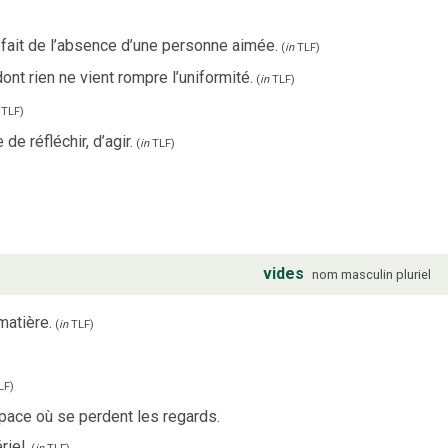
fait de l’absence d’une personne aimée.
(
in
TLF
)
dont rien ne vient rompre l’uniformité.
(
in
TLF
)
TLF
)
de réfléchir, d’agir.
(
in
TLF
)
vides
nom
masculin
pluriel
matière.
(
in
TLF
)
LF
)
pace où se perdent les regards.
riel.