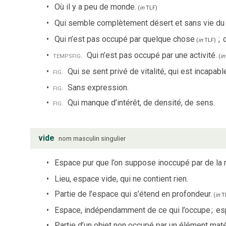
Où il y a peu de monde.
(
in
TLF
)
Qui semble complètement désert et sans vie du 
Qui n’est pas occupé par quelque chose
;
(
in
TLF
)
temps
fig.
Qui n’est pas occupé par une activité.
(
in
fig.
Qui se sent privé de vitalité, qui est incapable 
fig.
Sans expression.
fig.
Qui manque d’intérêt, de densité, de sens.
vide
nom
masculin
singulier
Espace pur que l’on suppose inoccupé par de la 
Lieu, espace vide, qui ne contient rien.
Partie de l’espace qui s’étend en profondeur.
(
in
T
Espace, indépendamment de ce qui l’occupe
;
es
Partie d’un objet non occupé par un élément maté