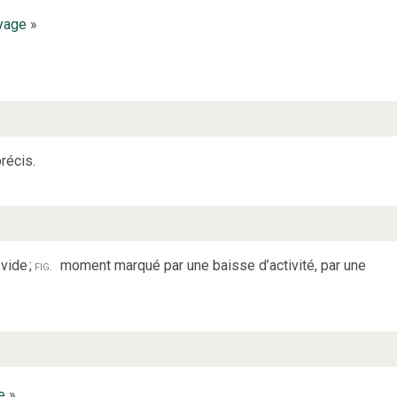
yage
»
récis.
 vide
;
fig.
moment marqué par une baisse d’activité, par une
e
»