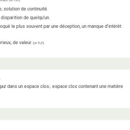
(
in
TLF
)
solution de continuité.
 disparition de quelqu’un.
voqué le plus souvent par une déception, un manque d’intérêt
rieux, de valeur.
(
in
TLF
)
.
 gaz dans un espace clos
;
espace clos contenant une matière