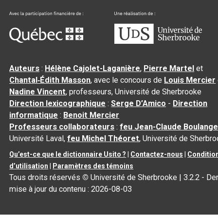
Auteurs
:
Hélène Cajolet-Laganière
,
Pierre Martel
et
Chantal‑Édith Masson
, avec le concours de
Louis Mercier
Nadine Vincent
, professeurs, Université de Sherbrooke
Direction lexicographique
:
Serge D’Amico
-
Direction
informatique
:
Benoit Mercier
Professeurs collaborateurs
:
feu Jean-Claude Boulange
Université Laval,
feu Michel Théoret
, Université de Sherbr
Qu’est-ce que le dictionnaire Usito ?
|
Contactez-nous
|
Conditio
d’utilisation
|
Paramètres des témoins
Tous droits réservés
©
Université de Sherbrooke |
3.2.2
- Der
mise à jour du contenu :
2026-08-03