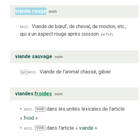
viande rouge
nom
mod.
Viande de bœuf, de cheval, de mouton, etc.,
qui a un aspect rouge après cuisson.
(
in
TLF
)
viande sauvage
nom
mod.
Viande de l’animal chassé, gibier.
Q/C
viandes
froides
nom
mod.
dans les unités lexicales de l’article
VOIR
«
froid
»
mod.
dans l’article «
viande
»
VOIR