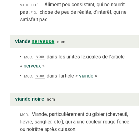
vx
ou
littér.
Aliment peu consistant, qui ne nourrit
pas
;
fig.
chose de peu de réalité, d’intérêt, qui ne
satisfait pas
viande
nerveuse
nom
mod.
dans les unités lexicales de l’article
VOIR
«
nerveux
»
mod.
dans l’article «
viande
»
VOIR
viande noire
nom
mod.
Viande, particulièrement du gibier (chevreuil,
lièvre, sanglier, etc.), qui a une couleur rouge foncé
ou noirâtre après cuisson.