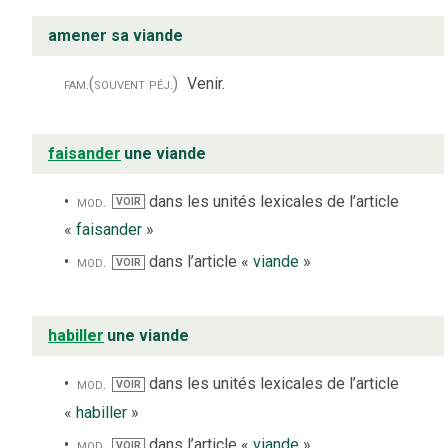
amener sa viande
fam.
(souvent péj.)
Venir.
faisander
une viande
mod.
dans les unités lexicales de l’article
VOIR
«
faisander
»
mod.
dans l’article «
viande
»
VOIR
habiller
une viande
mod.
dans les unités lexicales de l’article
VOIR
«
habiller
»
mod.
dans l’article «
viande
»
VOIR