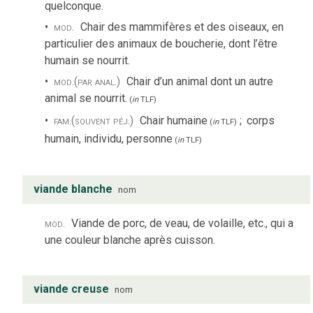
quelconque.
mod.
Chair des mammifères et des oiseaux, en
particulier des animaux de boucherie, dont l’être
humain se nourrit.
mod.
(par anal.)
Chair d’un animal dont un autre
animal se nourrit.
(
in
TLF
)
fam.
(souvent péj.)
Chair humaine
;
corps
(
in
TLF
)
humain, individu, personne
(
in
TLF
)
viande blanche
nom
mod.
Viande de porc, de veau, de volaille, etc., qui a
une couleur blanche après cuisson.
viande creuse
nom