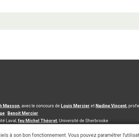
th Masson
, avec le concours de
Louis Mercier
et
Nadine Vincent
, prof
que
:
Benoit Mercier
ité Laval,
feu Michel Théoret
, Université de Sherbrooke
s d’utilisation
|
Paramètres des témoins
iels à son bon fonctionnement. Vous pouvez paramétrer l'utilisa
se à jour du contenu :
2026-08-03