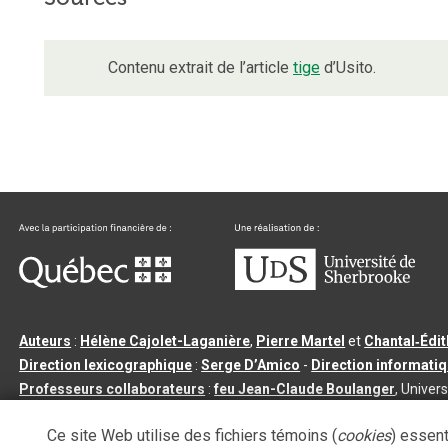
Contenu extrait de l’article
tige
d’Usito.
Auteurs
:
Hélène Cajolet-Laganière
,
Pierre Martel
et
Chantal‑Édi
Direction lexicographique
:
Serge D’Amico
-
Direction informati
Professeurs collaborateurs
:
feu Jean-Claude Boulanger
, Univers
Qu’est-ce que le dictionnaire Usito ?
|
Contactez-nous
|
Condition
Ce site Web utilise des fichiers témoins (
cookies
) essent
Tous droits réservés
©
Université de Sherbrooke |
3.2.2
- Dernière mi