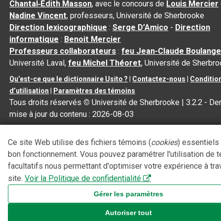
Chantal‑Édith Masson
, avec le concours de
Louis Mercier
Nadine Vincent
, professeurs, Université de Sherbrooke
Direction lexicographique
:
Serge D’Amico
-
Direction
informatique
:
Benoit Mercier
Professeurs collaborateurs
:
feu Jean-Claude Boulange
Université Laval,
feu Michel Théoret
, Université de Sherbr
Qu’est-ce que le dictionnaire Usito ?
|
Contactez-nous
|
Conditio
d’utilisation
|
Paramètres des témoins
Tous droits réservés
©
Université de Sherbrooke |
3.2.2
- Der
mise à jour du contenu :
2026-08-03
Ce site Web utilise des fichiers témoins (
cookies
) essentiels
bon fonctionnement. Vous pouvez paramétrer l'utilisation de 
facultatifs nous permettant d'optimiser votre expérience à tra
site.
Voir la Politique de confidentialité
Gérer les paramètres
Autoriser tout