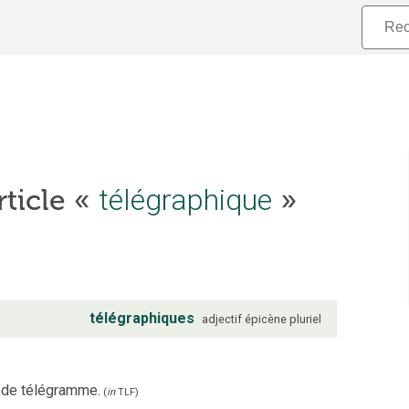
télégraphique
rticle «
»
télégraphiques
adjectif
épicène
pluriel
 de télégramme.
(
in
TLF
)