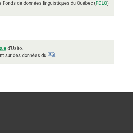
e Fonds de données linguistiques du Québec (
FDLQ
).
que
d’Usito.
ient sur des données du
.