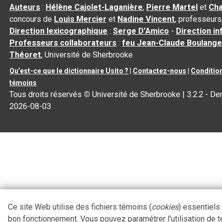
Auteurs
:
Hélène Cajolet-Laganière
,
Pierre Martel
et
Cha
concours de
Louis Mercier
et
Nadine Vincent
, professeurs
Direction lexicographique
:
Serge D’Amico
-
Direction i
Professeurs collaborateurs
:
feu Jean-Claude Boulange
Théoret
, Université de Sherbrooke
Qu’est-ce que le dictionnaire Usito ?
|
Contactez-nous
|
Condition
témoins
Tous droits réservés
©
Université de Sherbrooke |
3.2.2
- Der
2026-08-03
Ce site Web utilise des fichiers témoins (
cookies
) essentiels
bon fonctionnement. Vous pouvez paramétrer l'utilisation de 