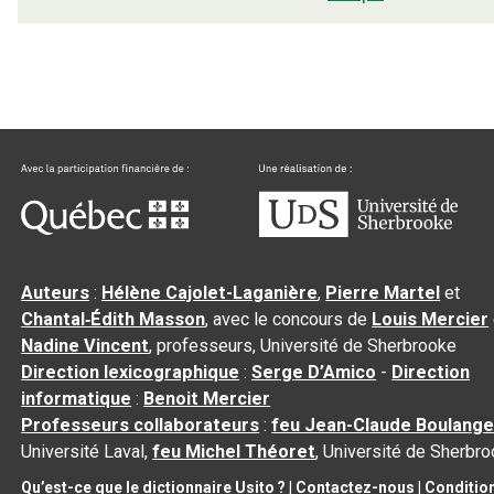
Auteurs
:
Hélène Cajolet-Laganière
,
Pierre Martel
et
Chantal‑Édith Masson
, avec le concours de
Louis Mercier
Nadine Vincent
, professeurs, Université de Sherbrooke
Direction lexicographique
:
Serge D’Amico
-
Direction
informatique
:
Benoit Mercier
Professeurs collaborateurs
:
feu Jean-Claude Boulange
Université Laval,
feu Michel Théoret
, Université de Sherbr
Qu’est-ce que le dictionnaire Usito ?
|
Contactez-nous
|
Conditio