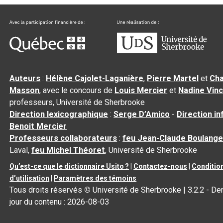
Auteurs
:
Hélène Cajolet-Laganière
,
Pierre Martel
et
Cha
Masson
, avec le concours de
Louis Mercier
et
Nadine Vin
professeurs, Université de Sherbrooke
Direction lexicographique
:
Serge D’Amico
-
Direction i
Benoit Mercier
Professeurs collaborateurs
:
feu Jean-Claude Boulange
Laval,
feu Michel Théoret
, Université de Sherbrooke
Qu’est-ce que le dictionnaire Usito ?
|
Contactez-nous
|
Conditio
d’utilisation
|
Paramètres des témoins
Tous droits réservés
©
Université de Sherbrooke |
3.2.2
- Der
jour du contenu :
2026-08-03