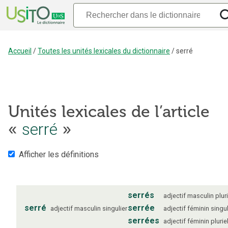
Accueil
/
Toutes les unités lexicales du dictionnaire
/
serré
Unités lexicales de l’article
«
serré
»
Afficher les définitions
serrés
adjectif
masculin
plur
serré
serrée
adjectif
masculin
singulier
adjectif
féminin
singul
serrées
adjectif
féminin
plurie