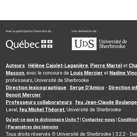
Auteurs
:
Hélène Cajolet-Laganière
,
Pierre Martel
et
Cha
Masson
, avec le concours de
Louis Mercier
et
Nadine Vin
professeurs, Université de Sherbrooke
Direction lexicographique
:
Serge D’Amico
-
Direction i
Benoit Mercier
Professeurs collaborateurs
:
feu Jean-Claude Boulange
Laval,
feu Michel Théoret
, Université de Sherbrooke
Qu’est-ce que le dictionnaire Usito ?
|
Contactez-nous
|
Condition
|
Paramètres des témoins
Tous droits réservés
©
Université de Sherbrooke |
3.2.2
- Der