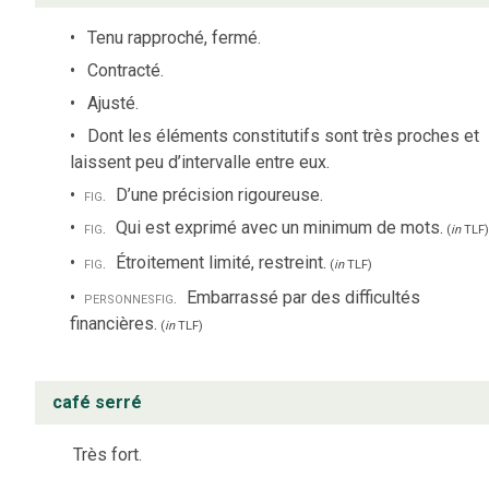
Tenu rapproché, fermé.
Contracté.
Ajusté.
Dont les éléments constitutifs sont très proches et
laissent peu d’intervalle entre eux.
fig.
D’une précision rigoureuse.
fig.
Qui est exprimé avec un minimum de mots.
(
in
TLF
)
fig.
Étroitement limité, restreint.
(
in
TLF
)
personnes
fig.
Embarrassé par des difficultés
financières.
(
in
TLF
)
café serré
Très fort.