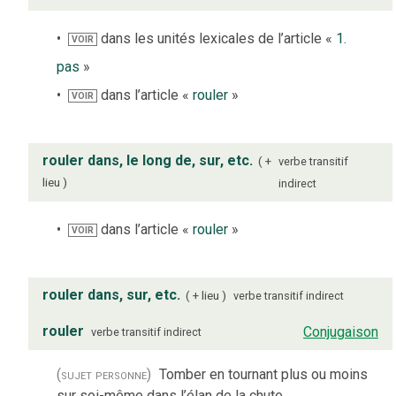
dans les unités lexicales de l’article «
1.
VOIR
pas
»
dans l’article «
rouler
»
VOIR
rouler dans, le long de, sur, etc.
+
verbe
transitif
lieu
indirect
dans l’article «
rouler
»
VOIR
rouler dans, sur, etc.
+ lieu
verbe
transitif indirect
rouler
Conjugaison
verbe
transitif indirect
(sujet personne)
Tomber en tournant plus ou moins
sur soi-même dans l’élan de la chute.