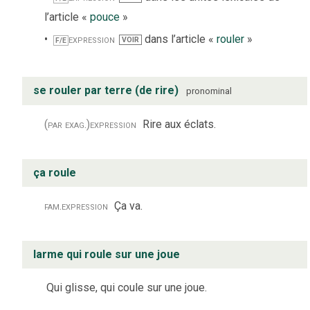
l’article «
pouce
»
expression
dans l’article «
rouler
»
VOIR
F/E
se rouler par terre (de rire)
pronominal
(par exag.)
expression
Rire aux éclats.
ça roule
fam.
expression
Ça va.
larme qui roule sur une joue
Qui glisse, qui coule sur une joue.