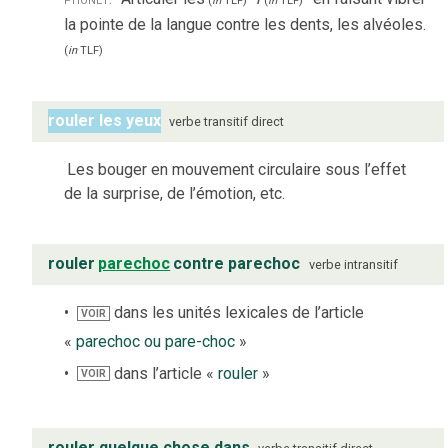
(
in
TLF
)
(
in
TLF
)
la pointe de la langue contre les dents, les alvéoles.
(
in
TLF
)
rouler les yeux
verbe
transitif direct
Les bouger en mouvement circulaire sous l’effet
de la surprise, de l’émotion, etc.
rouler
parechoc
contre parechoc
verbe
intransitif
dans les unités lexicales de l’article
VOIR
«
parechoc ou pare-choc
»
dans l’article «
rouler
»
VOIR
rouler quelque chose dans