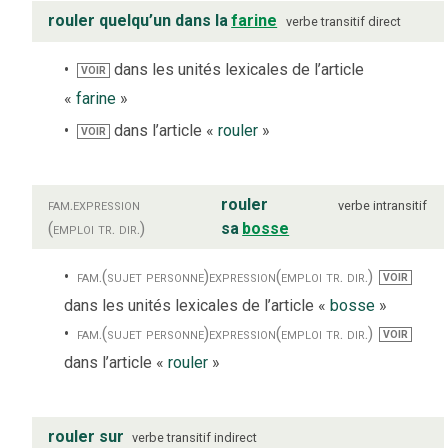
rouler quelqu’un dans la
farine
verbe
transitif direct
dans les unités lexicales de l’article
VOIR
«
farine
»
dans l’article «
rouler
»
VOIR
fam.
expression
rouler
verbe
intransitif
(emploi tr. dir.)
sa
bosse
fam.
(sujet personne)
expression
(emploi tr. dir.)
VOIR
dans les unités lexicales de l’article «
bosse
»
fam.
(sujet personne)
expression
(emploi tr. dir.)
VOIR
dans l’article «
rouler
»
rouler sur
verbe
transitif indirect