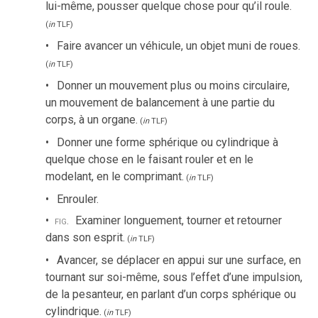
lui-même, pousser quelque chose pour qu’il roule.
(
in
TLF
)
Faire avancer un véhicule, un objet muni de roues.
(
in
TLF
)
Donner un mouvement plus ou moins circulaire,
un mouvement de balancement à une partie du
corps, à un organe.
(
in
TLF
)
Donner une forme sphérique ou cylindrique à
quelque chose en le faisant rouler et en le
modelant, en le comprimant.
(
in
TLF
)
Enrouler.
fig.
Examiner longuement, tourner et retourner
dans son esprit.
(
in
TLF
)
Avancer, se déplacer en appui sur une surface, en
tournant sur soi-même, sous l’effet d’une impulsion,
de la pesanteur, en parlant d’un corps sphérique ou
cylindrique.
(
in
TLF
)