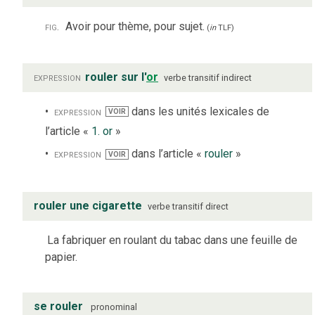
fig.
Avoir pour thème, pour sujet.
(
in
TLF
)
expression
rouler sur l'
or
verbe
transitif indirect
expression
dans les unités lexicales de
VOIR
l’article «
1. or
»
expression
dans l’article «
rouler
»
VOIR
rouler une cigarette
verbe
transitif direct
La fabriquer en roulant du tabac dans une feuille de
papier.
se rouler
pronominal