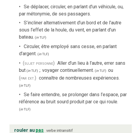
Se déplacer, circuler, en parlant d’un véhicule, ou,
par métonymie, de ses passagers.
S’incliner alternativement d’un bord et de l’autre
sous l’effet de la houle, du vent, en parlant d’un
bateau.
(
in
TLF
)
Circuler, être employé sans cesse, en parlant
d’argent.
(
in
TLF
)
(sujet personne)
Aller d’un lieu à l’autre, errer sans
but
;
voyager continuellement.
ou
(
in
TLF
)
(
in
TLF
)
(par ext.)
connaître de nombreuses expériences.
(
in
TLF
)
Se faire entendre, se prolonger dans l’espace, par
référence au bruit sourd produit par ce qui roule.
(
in
TLF
)
rouler au
pas
verbe
intransitif