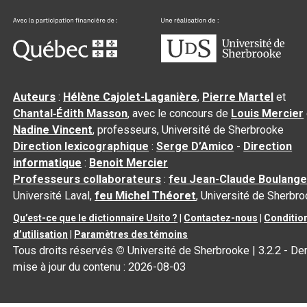
Auteurs
:
Hélène Cajolet-Laganière
,
Pierre Martel
et
Chantal‑Édith Masson
, avec le concours de
Louis Mercier
Nadine Vincent
, professeurs, Université de Sherbrooke
Direction lexicographique
:
Serge D’Amico
-
Direction
informatique
:
Benoit Mercier
Professeurs collaborateurs
:
feu Jean-Claude Boulange
Université Laval,
feu Michel Théoret
, Université de Sherbr
Qu’est-ce que le dictionnaire Usito ?
|
Contactez-nous
|
Conditio
d’utilisation
|
Paramètres des témoins
Tous droits réservés
©
Université de Sherbrooke |
3.2.2
- Der
mise à jour du contenu :
2026-08-03