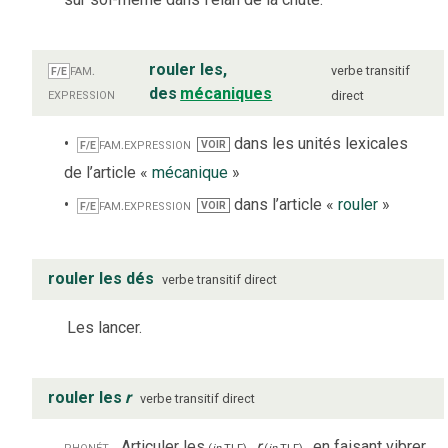
fam.
rouler les,
verbe
transitif
F/E
expression
des
mécaniques
direct
fam.
expression
dans les unités lexicales
VOIR
F/E
de l’article «
mécanique
»
fam.
expression
dans l’article «
rouler
»
VOIR
F/E
rouler les dés
verbe
transitif direct
Les lancer.
rouler les
r
verbe
transitif direct
phonét.
Articuler les
r
en faisant vibrer