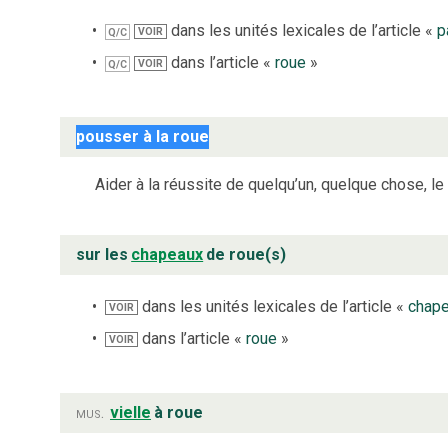
dans les unités lexicales de l’article «
p
VOIR
Q/C
dans l’article «
roue
»
VOIR
Q/C
pousser à la roue
Aider à la réussite de quelqu’un, quelque chose, le 
sur les
chapeaux
de roue(s)
dans les unités lexicales de l’article «
chap
VOIR
dans l’article «
roue
»
VOIR
mus.
vielle
à roue