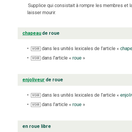
Supplice qui consistait à rompre les membres et la
laisser mourir.
chapeau
de roue
dans les unités lexicales de l’article «
chap
VOIR
dans l’article «
roue
»
VOIR
enjoliveur
de roue
dans les unités lexicales de l’article «
enjol
VOIR
dans l’article «
roue
»
VOIR
en roue libre