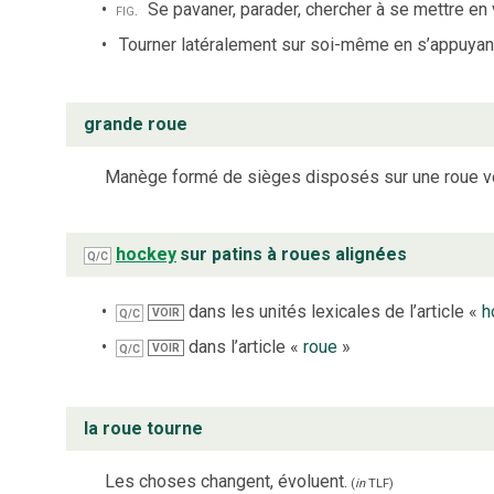
fig.
Se pavaner, parader, chercher à se mettre en 
Tourner latéralement sur soi-même en s’appuyant 
grande roue
Manège formé de sièges disposés sur une roue ve
hockey
sur patins à roues alignées
Q/C
dans les unités lexicales de l’article «
h
VOIR
Q/C
dans l’article «
roue
»
VOIR
Q/C
la roue tourne
Les choses changent, évoluent.
(
in
TLF
)