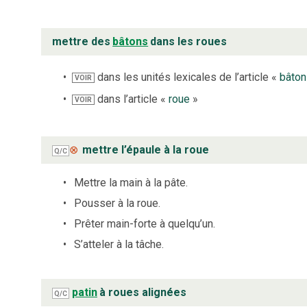
mettre des
bâtons
dans les roues
dans les unités lexicales de l’article «
bâton
VOIR
dans l’article «
roue
»
VOIR
⊗
mettre l’épaule à la roue
Q/C
Mettre la main à la pâte.
Pousser à la roue.
Prêter main-forte à quelqu’un.
S’atteler à la tâche.
patin
à roues alignées
Q/C