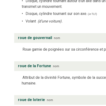
Disque, cylindre tournant autour d’un axe dans un 
transmet un mouvement.
Disque, cylindre tournant sur son axe.
(
in
TLF
)
Volant
(d’une voiture).
roue de gouvernail
nom
Roue garnie de poignées sur sa circonférence et 
roue de la Fortune
nom
Attribut de la divinité Fortune, symbole de la su
humaine.
roue de loterie
nom