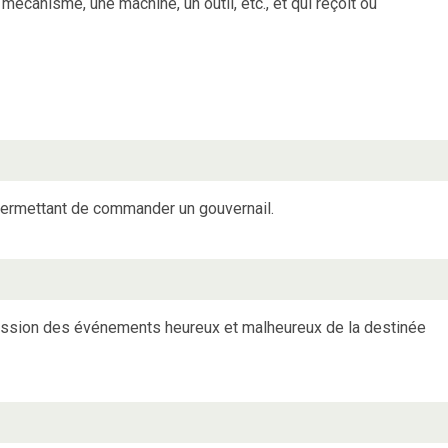
mécanisme, une machine, un outil, etc., et qui reçoit ou
permettant de commander un gouvernail.
ccession des événements heureux et malheureux de la destinée