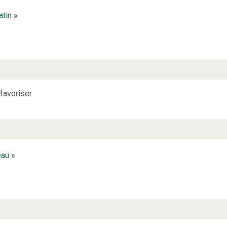
atin
»
favoriser.
eau
»