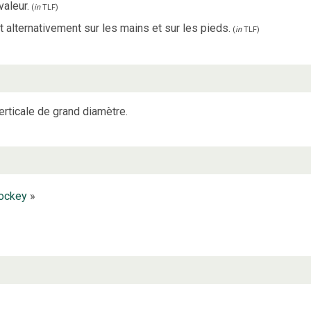
valeur.
(
in
TLF
)
alternativement sur les mains et sur les pieds.
(
in
TLF
)
rticale de grand diamètre.
ockey
»