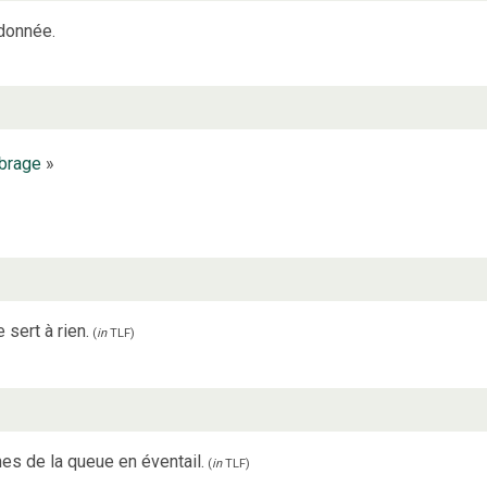
rdonnée.
ibrage
»
sert à rien.
(
in
TLF
)
mes de la queue en éventail.
(
in
TLF
)