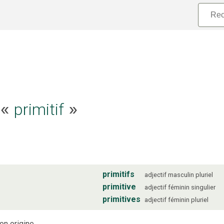
e «
primitif
»
primitifs
adjectif
masculin
pluriel
primitive
adjectif
féminin
singulier
primitives
adjectif
féminin
pluriel
on origine.