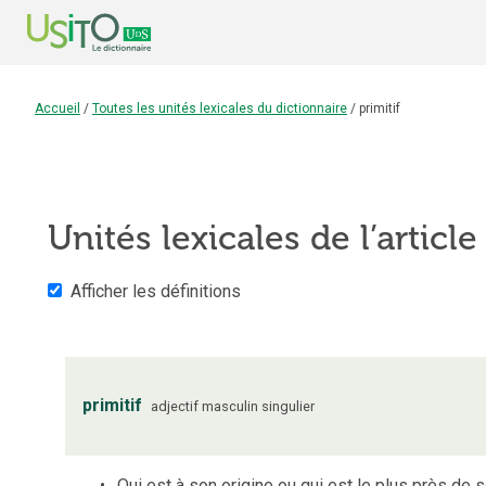
Accueil
/
Toutes les unités lexicales du dictionnaire
/
primitif
Unités lexicales de l’articl
Afficher les définitions
primitif
adjectif
masculin
singulier
Qui est à son origine ou qui est le plus près de s