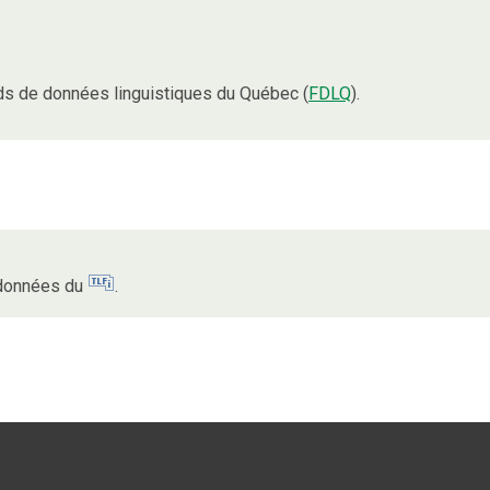
s de données linguistiques du Québec (
FDLQ
).
s données du
.