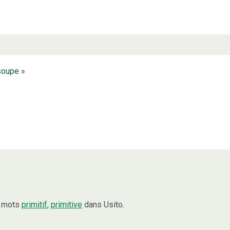
soupe
»
s mots
primitif
,
primitive
dans Usito.