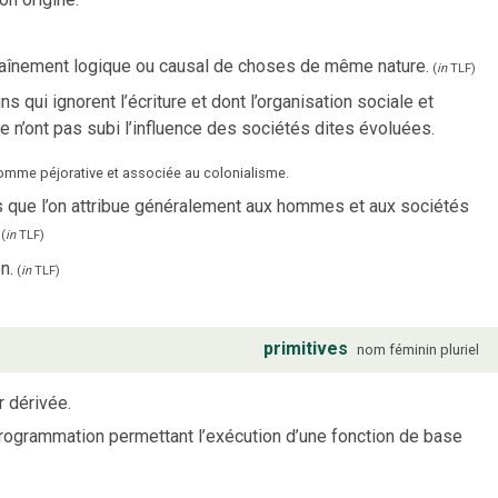
nchaînement logique ou causal de choses de même nature.
(
in
TLF
)
qui ignorent l’écriture et dont l’organisation sociale et
e n’ont pas subi l’influence des sociétés dites évoluées.
comme péjorative et associée au colonialisme.
 que l’on attribue généralement aux hommes et aux sociétés
(
in
TLF
)
n.
(
in
TLF
)
primitives
nom
féminin
pluriel
r dérivée.
programmation permettant l’exécution d’une fonction de base