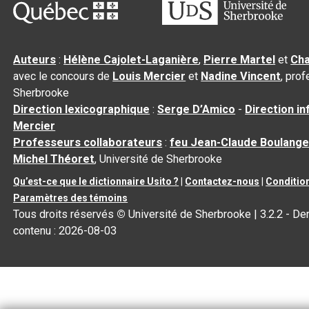
Auteurs
:
Hélène Cajolet-Laganière
,
Pierre Martel
et
Cha
avec le concours de
Louis Mercier
et
Nadine Vincent
, pro
Sherbrooke
Direction lexicographique
:
Serge D’Amico
-
Direction i
Mercier
Professeurs collaborateurs
:
feu Jean-Claude Boulange
Michel Théoret
, Université de Sherbrooke
Qu’est-ce que le dictionnaire Usito ?
|
Contactez-nous
|
Condition
Paramètres des témoins
Tous droits réservés
©
Université de Sherbrooke |
3.2.2
- Der
contenu :
2026-08-03