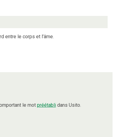
d entre le corps et l’âme.
comportant le mot
préétabli
dans Usito.