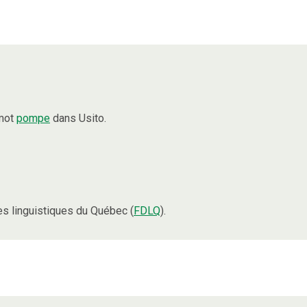
 mot
pompe
dans Usito.
s linguistiques du Québec (
FDLQ
).