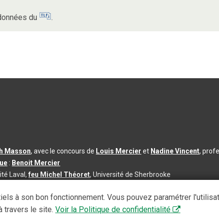
s données du
.
th Masson
, avec le concours de
Louis Mercier
et
Nadine Vincent
, prof
que
:
Benoit Mercier
ité Laval,
feu Michel Théoret
, Université de Sherbrooke
s d’utilisation
|
Paramètres des témoins
iels à son bon fonctionnement. Vous pouvez paramétrer l'utilisa
se à jour du contenu :
2026-08-03
 travers le site.
Voir la Politique de confidentialité