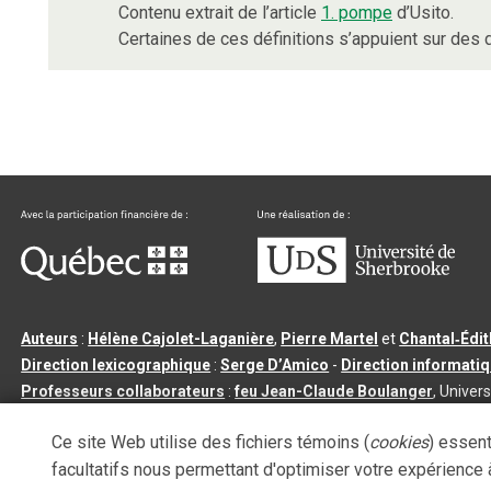
Contenu extrait de l’article
1. pompe
d’Usito.
Certaines de ces définitions s’appuient sur de
Auteurs
:
Hélène Cajolet-Laganière
,
Pierre Martel
et
Chantal‑Édi
Direction lexicographique
:
Serge D’Amico
-
Direction informati
Professeurs collaborateurs
:
feu Jean-Claude Boulanger
, Univers
Qu’est-ce que le dictionnaire Usito ?
|
Contactez-nous
|
Condition
Ce site Web utilise des fichiers témoins (
cookies
) essent
Tous droits réservés
©
Université de Sherbrooke |
3.2.2
- Dernière mi
facultatifs nous permettant d'optimiser votre expérience à