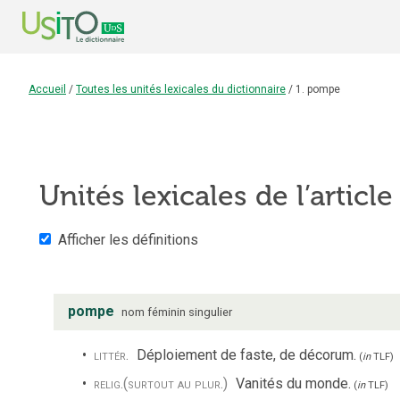
Accueil
/
Toutes les unités lexicales du dictionnaire
/
1. pompe
Unités lexicales de l’articl
Afficher les définitions
pompe
nom
féminin
singulier
littér.
Déploiement de faste, de décorum.
(
in
TLF
)
relig.
(surtout au plur.)
Vanités du monde.
(
in
TLF
)