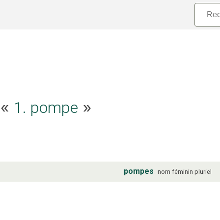
1. pompe
e «
»
pompes
nom
féminin
pluriel