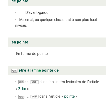
de pointe
fig.
D’avant-garde.
Maximal, où quelque chose est à son plus haut
niveau.
en pointe
En forme de pointe.
être à la
fine
pointe de
Q/C
fig.
dans les unités lexicales de l’article
VOIR
Q/C
«
2. fin
»
fig.
dans l’article «
pointe
»
VOIR
Q/C