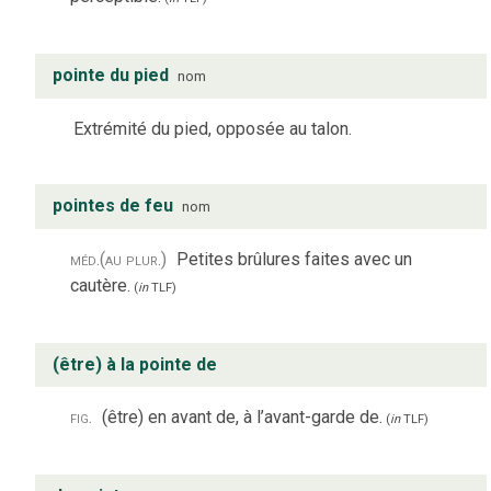
pointe du pied
nom
Extrémité du pied, opposée au talon.
pointes de feu
nom
méd.
(au plur.)
Petites brûlures faites avec un
cautère.
(
in
TLF
)
(être) à la pointe de
fig.
(être) en avant de, à l’avant-garde de.
(
in
TLF
)