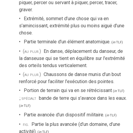
piquer, percer ou servant à piquer, percer, tracer,
graver.
Extrémité, sommet d’une chose qui va en
s’amincissant, extrémité plus ou moins aiguë d’une
chose.
Partie terminale d’un élément anatomique.
(
in
TLF
)
(au plur.)
En danse, déplacement du danseur, de
la danseuse qui se tient en équilibre sur l’extrémité
des orteils tendus verticalement.
(au plur.)
Chaussons de danse munis d’un bout
renforcé pour faciliter l’exécution des pointes.
Portion de terrain qui va en se rétrécissant
(
in
TLF
)
;
spécialt
bande de terre qui s’avance dans les eaux.
(
in
TLF
)
Partie avancée d’un dispositif militaire.
(
in
TLF
)
fig.
Partie la plus avancée (d’un domaine, d’une
activité).
(
in
TLF
)