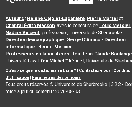
Auteurs
:
Hélène Cajolet-Laganière
,
Pierre Martel
et
Chantal‑Édith Masson
, avec le concours de
Louis Mercier
Nadine Vincent
, professeurs, Université de Sherbrooke
Direction lexicographique
:
Serge D’Amico
-
Direction
informatique
:
Benoit Mercier
Professeurs collaborateurs
:
feu Jean-Claude Boulange
Université Laval,
feu Michel Théoret
, Université de Sherbr
Qu’est-ce que le dictionnaire Usito ?
|
Contactez-nous
|
Conditio
d’utilisation
|
Paramètres des témoins
Tous droits réservés
©
Université de Sherbrooke |
3.2.2
- Der
mise à jour du contenu :
2026-08-03