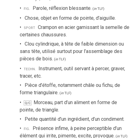
fig.
Parole, réflexion blessante.
(
in
TLF
)
Chose, objet en forme de pointe, d’aiguille.
sport
Crampon en acier garnissant la semelle de
certaines chaussures.
Clou cylindrique, à tête de faible dimension ou
sans tête, utilisé surtout pour l’assemblage des
pièces de bois.
(
in
TLF
)
techn.
Instrument, outil servant à percer, graver,
tracer, etc.
Pièce d’étoffe, notamment châle ou fichu, de
forme triangulaire.
(
in
TLF
)
Morceau, part d’un aliment en forme de
Q/C
pointe, de triangle.
Petite quantité d’un ingrédient, d’un condiment.
fig.
Présence infime, à peine perceptible d’un
élément qui irrite, pimente, excite, provoque.
(
in
TLF
)