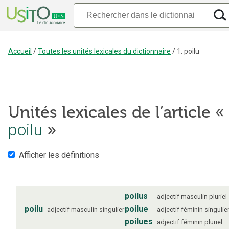
Accueil
/
Toutes les unités lexicales du dictionnaire
/
1. poilu
Unités lexicales de l’article «
poilu
»
Afficher les définitions
poilus
adjectif
masculin
pluriel
poilu
poilue
adjectif
masculin
singulier
adjectif
féminin
singulie
poilues
adjectif
féminin
pluriel