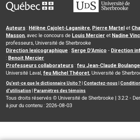
Auteurs
:
Hélène Cajolet-Laganière
,
Pierre Martel
et
Cha
Masson
, avec le concours de
Louis Mercier
et
Nadine Vin
professeurs, Université de Sherbrooke
Direction lexicographique
:
Serge D’Amico
-
Direction i
:
Benoit Mercier
Professeurs collaborateurs
:
feu Jean-Claude Boulange
Université Laval,
feu Michel Théoret
, Université de Sherbr
Qu’est-ce que le dictionnaire Usito ?
|
Contactez-nous
|
Conditio
d’utilisation
|
Paramètres des témoins
Tous droits réservés
©
Université de Sherbrooke |
3.2.2
- De
à jour du contenu :
2026-08-03