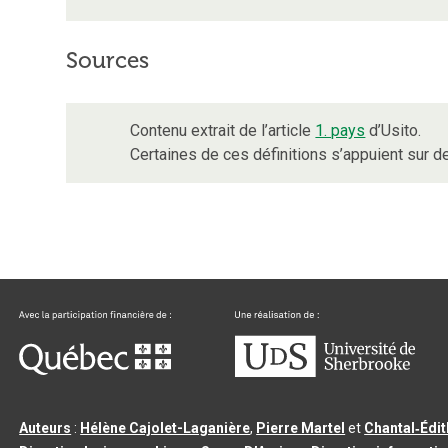
Sources
Contenu extrait de l’article
1. pays
d’Usito.
Certaines de ces définitions s’appuient sur
Auteurs
:
Hélène Cajolet-Laganière
,
Pierre Martel
et
Chantal‑Édi