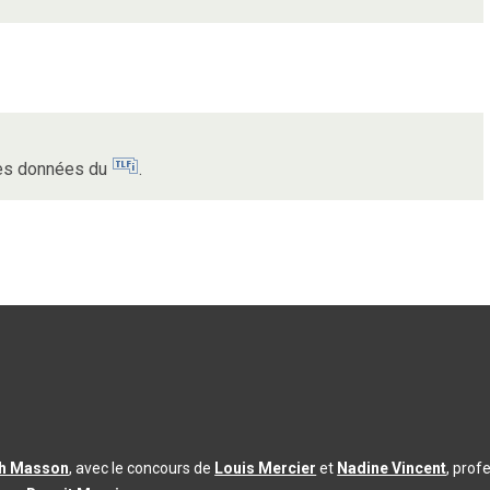
 des données du
.
th Masson
, avec le concours de
Louis Mercier
et
Nadine Vincent
, prof