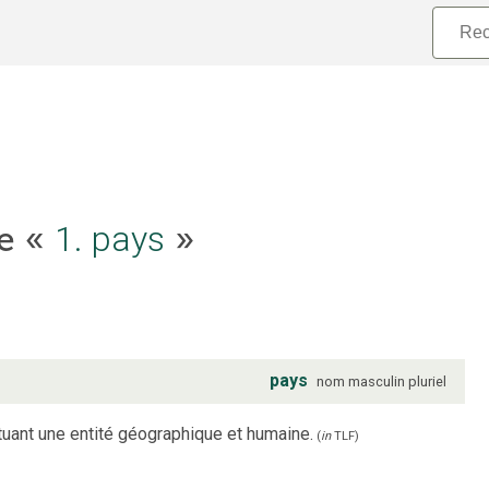
le «
1. pays
»
pays
nom
masculin
pluriel
tituant une entité géographique et humaine.
(
in
TLF
)