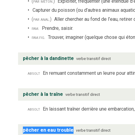
(par méton.)
Exploiter, fréquenter (une étendue d’
Capturer du poisson (ou d’autres animaux aquatiqu
(par anal.)
Aller chercher au fond de l’eau, retire
fam.
Prendre, saisir.
fam.
fig.
Trouver, imaginer (quelque chose qui éton
pêcher à la dandinette
verbe
transitif direct
absolt
En remuant constamment un leurre pour attir
pêcher à la traîne
verbe
transitif direct
absolt
En laissant traîner derrière une embarcation,
pêcher en eau trouble
verbe
transitif direct