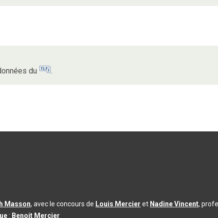
s données du
.
th Masson
, avec le concours de
Louis Mercier
et
Nadine Vincent
, prof
que
:
Benoit Mercier