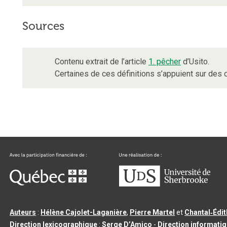
Sources
Contenu extrait de l’article
1. pêcher
d’Usito.
Certaines de ces définitions s’appuient sur de
Auteurs
:
Hélène Cajolet-Laganière
,
Pierre Martel
et
Chantal‑Édi
Direction lexicographique
:
Serge D’Amico
-
Direction informati