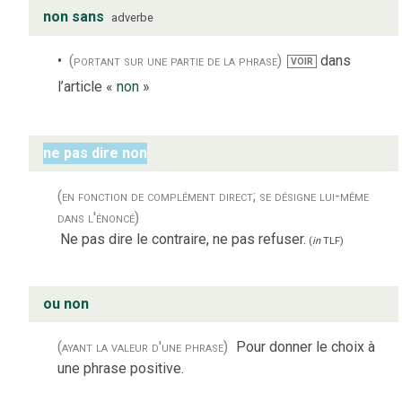
non sans
adverbe
(portant sur une partie de la phrase)
dans
VOIR
l’article «
non
»
ne pas dire non
(en fonction de complément direct; se désigne lui-même
dans l'énoncé)
Ne pas dire le contraire, ne pas refuser.
(
in
TLF
)
ou non
(ayant la valeur d'une phrase)
Pour donner le choix à
une phrase positive.