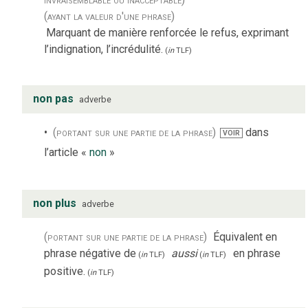
(ayant la valeur d'une phrase)
Marquant de manière renforcée le refus, exprimant
l’indignation, l’incrédulité.
(
in
TLF
)
non pas
adverbe
(portant sur une partie de la phrase)
dans
VOIR
l’article «
non
»
non plus
adverbe
(portant sur une partie de la phrase)
Équivalent en
phrase négative de
aussi
en phrase
(
in
TLF
)
(
in
TLF
)
positive.
(
in
TLF
)