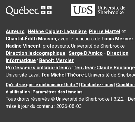
Auteurs
:
Hélène Cajolet-Laganière
,
Pierre Martel
et
Chantal‑Édith Masson
, avec le concours de
Louis Mercier
Nadine Vincent
, professeurs, Université de Sherbrooke
Direction lexicographique
:
Serge D’Amico
-
Direction
informatique
:
Benoit Mercier
Professeurs collaborateurs
:
feu Jean-Claude Boulange
Université Laval,
feu Michel Théoret
, Université de Sherbr
Qu’est-ce que le dictionnaire Usito ?
|
Contactez-nous
|
Conditio
d’utilisation
|
Paramètres des témoins
Tous droits réservés
©
Université de Sherbrooke |
3.2.2
- Der
mise à jour du contenu :
2026-08-03