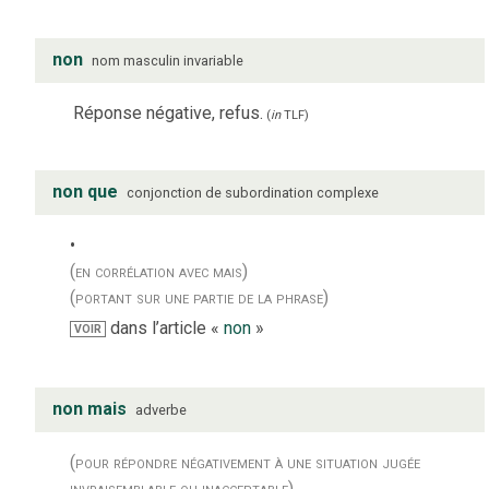
non
nom
masculin
invariable
Réponse négative, refus.
(
in
TLF
)
non que
conjonction de subordination complexe
(en corrélation avec mais)
(portant sur une partie de la phrase)
dans l’article «
non
»
VOIR
non mais
adverbe
(pour répondre négativement à une situation jugée
invraisemblable ou inacceptable)