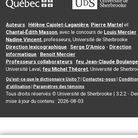
Auteurs
:
Hélène Cajolet-Laganière
,
Pierre Martel
et
Chantal‑Édith Masson
, avec le concours de
Louis Mercier
Nadine Vincent
, professeurs, Université de Sherbrooke
Direction lexicographique
:
Serge D’Amico
-
Direction
informatique
:
Benoit Mercier
Professeurs collaborateurs
:
feu Jean-Claude Boulange
Université Laval,
feu Michel Théoret
, Université de Sherbr
Qu’est-ce que le dictionnaire Usito ?
|
Contactez-nous
|
Conditio
d’utilisation
|
Paramètres des témoins
Tous droits réservés
©
Université de Sherbrooke |
3.2.2
- Der
mise à jour du contenu :
2026-08-03