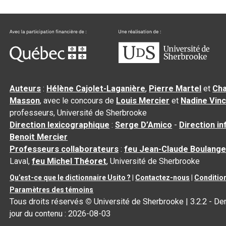
Auteurs
:
Hélène Cajolet-Laganière
,
Pierre Martel
et
Cha
Masson
, avec le concours de
Louis Mercier
et
Nadine Vin
professeurs, Université de Sherbrooke
Direction lexicographique
:
Serge D’Amico
-
Direction i
Benoit Mercier
Professeurs collaborateurs
:
feu Jean-Claude Boulange
Laval,
feu Michel Théoret
, Université de Sherbrooke
Qu’est-ce que le dictionnaire Usito ?
|
Contactez-nous
|
Condition
Paramètres des témoins
Tous droits réservés
©
Université de Sherbrooke |
3.2.2
- Der
jour du contenu :
2026-08-03