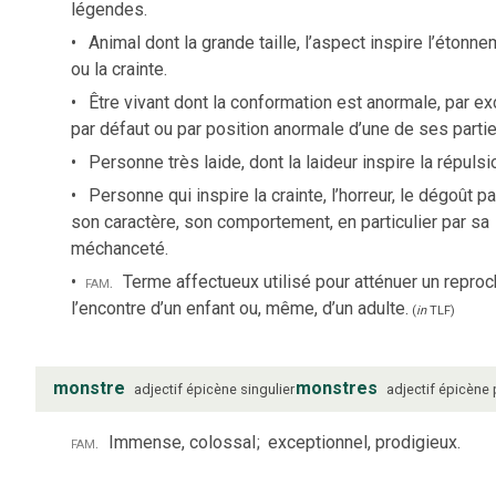
légendes.
Animal dont la grande taille, l’aspect inspire l’étonn
ou la crainte.
Être vivant dont la conformation est anormale, par ex
par défaut ou par position anormale d’une de ses partie
Personne très laide, dont la laideur inspire la répulsi
Personne qui inspire la crainte, l’horreur, le dégoût pa
son caractère, son comportement, en particulier par sa
méchanceté.
fam.
Terme affectueux utilisé pour atténuer un reproc
l’encontre d’un enfant ou, même, d’un adulte.
(
in
TLF
)
monstre
monstres
adjectif
épicène
singulier
adjectif
épicène
fam.
Immense, colossal
;
exceptionnel, prodigieux.