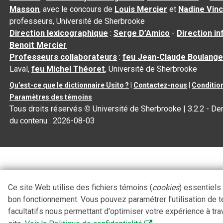
Masson
, avec le concours de
Louis Mercier
et
Nadine Vin
professeurs, Université de Sherbrooke
Direction lexicographique
:
Serge D’Amico
-
Direction i
Benoit Mercier
Professeurs collaborateurs
:
feu Jean-Claude Boulange
Laval,
feu Michel Théoret
, Université de Sherbrooke
Qu’est-ce que le dictionnaire Usito ?
|
Contactez-nous
|
Condition
Paramètres des témoins
Tous droits réservés
©
Université de Sherbrooke |
3.2.2
- Der
du contenu :
2026-08-03
Ce site Web utilise des fichiers témoins (
cookies
) essentiels
bon fonctionnement. Vous pouvez paramétrer l'utilisation de 
facultatifs nous permettant d'optimiser votre expérience à tra