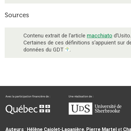
Sources
Contenu extrait de l’article
macchiato
d’Usito
Certaines de ces définitions s’appuient sur d
données du GDT
.
Auteurs
:
Hélène Cajolet-Laganière
,
Pierre Martel
et
Cha