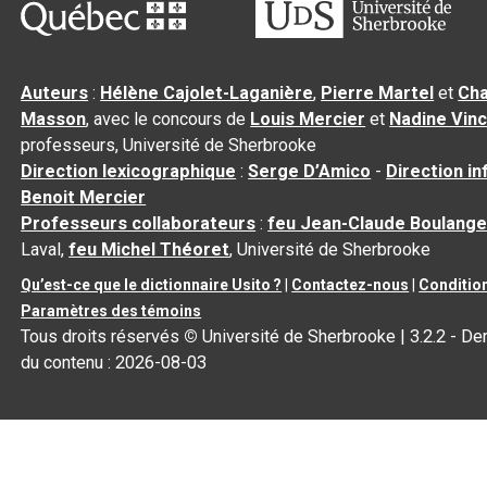
Auteurs
:
Hélène Cajolet-Laganière
,
Pierre Martel
et
Cha
Masson
, avec le concours de
Louis Mercier
et
Nadine Vin
professeurs, Université de Sherbrooke
Direction lexicographique
:
Serge D’Amico
-
Direction i
Benoit Mercier
Professeurs collaborateurs
:
feu Jean-Claude Boulange
Laval,
feu Michel Théoret
, Université de Sherbrooke
Qu’est-ce que le dictionnaire Usito ?
|
Contactez-nous
|
Condition
Paramètres des témoins
Tous droits réservés
©
Université de Sherbrooke |
3.2.2
- Der
du contenu :
2026-08-03