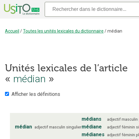
Accueil
/
Toutes les unités lexicales du dictionnaire
/
médian
Unités lexicales de l’article
«
médian
»
Afficher les définitions
médians
adjectif
masculin
médian
médiane
adjectif
masculin
singulier
adjectif
féminin
s
médianes
adjectif
féminin
p