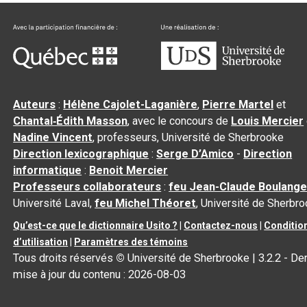
Auteurs
:
Hélène Cajolet-Laganière
,
Pierre Martel
et
Chantal‑Édith Masson
, avec le concours de
Louis Mercier
Nadine Vincent
, professeurs, Université de Sherbrooke
Direction lexicographique
:
Serge D’Amico
-
Direction
informatique
:
Benoit Mercier
Professeurs collaborateurs
:
feu Jean-Claude Boulange
Université Laval,
feu Michel Théoret
, Université de Sherbr
Qu’est-ce que le dictionnaire Usito ?
|
Contactez-nous
|
Conditio
d’utilisation
|
Paramètres des témoins
Tous droits réservés
©
Université de Sherbrooke |
3.2.2
- Der
mise à jour du contenu :
2026-08-03