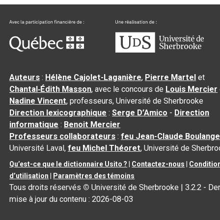
Auteurs
:
Hélène Cajolet-Laganière
,
Pierre Martel
et
Chantal‑Édith Masson
, avec le concours de
Louis Mercier
Nadine Vincent
, professeurs, Université de Sherbrooke
Direction lexicographique
:
Serge D’Amico
-
Direction
informatique
:
Benoit Mercier
Professeurs collaborateurs
:
feu Jean-Claude Boulange
Université Laval,
feu Michel Théoret
, Université de Sherbr
Qu’est-ce que le dictionnaire Usito ?
|
Contactez-nous
|
Conditio
d’utilisation
|
Paramètres des témoins
Tous droits réservés
©
Université de Sherbrooke |
3.2.2
- Der
mise à jour du contenu :
2026-08-03