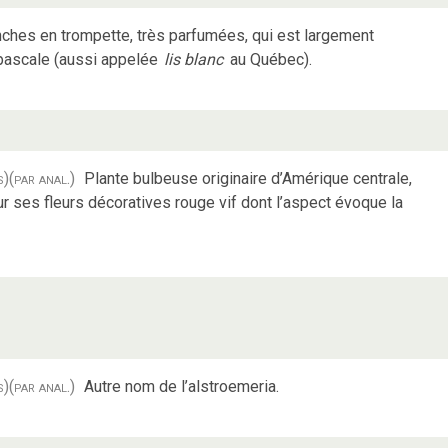
anches en trompette, très parfumées, qui est largement
pascale (aussi appelée
lis blanc
au Québec).
s)
(par anal.)
Plante bulbeuse originaire d’Amérique centrale,
our ses fleurs décoratives rouge vif dont l’aspect évoque la
s)
(par anal.)
Autre nom de l’alstroemeria.