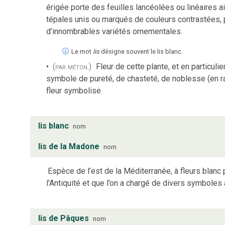
érigée porte des feuilles lancéolées ou linéaires a
tépales unis ou marqués de couleurs contrastées, pl
d’innombrables variétés ornementales.
Le mot
lis
désigne souvent le lis blanc.
(par méton.)
Fleur de cette plante, et en particul
symbole de pureté, de chasteté, de noblesse (en r
fleur symbolise
lis blanc
nom
lis de la Madone
nom
Espèce de l’est de la Méditerranée, à fleurs blanc 
l’Antiquité et que l’on a chargé de divers symboles a
lis de Pâques
nom