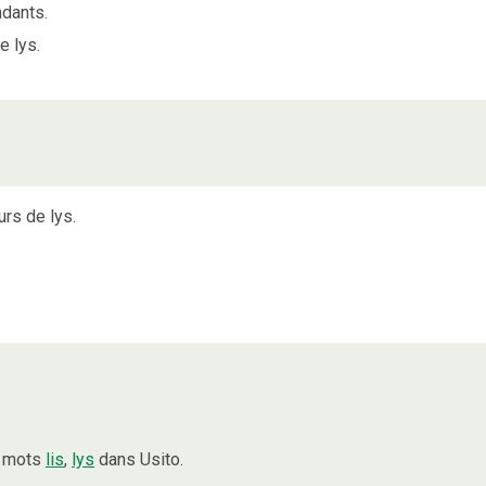
ndants.
e lys.
rs de lys.
s mots
lis
,
lys
dans Usito.