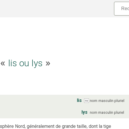
e «
lis ou lys
»
lis
nom
masculin
pluriel
ro
lys
nom
masculin
pluriel
phère Nord, généralement de grande taille, dont la tige