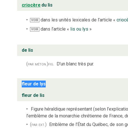
criocère
du lis
dans les unités lexicales de l’article «
crioc
VOIR
dans l’article «
lis ou lys
»
VOIR
de lis
(par méton.)
fig.
D’un blanc très pur.
fleur de lys
fleur de lis
Figure héraldique représentant (selon l’explicatio
l’emblème de la monarchie chrétienne de France, d
(par ext.)
Emblème de l’État du Québec, de son go