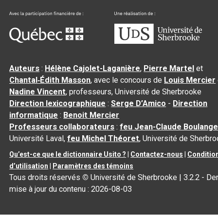
Auteurs
:
Hélène Cajolet-Laganière
,
Pierre Martel
et
Chantal‑Édith Masson
, avec le concours de
Louis Mercier
Nadine Vincent
, professeurs, Université de Sherbrooke
Direction lexicographique
:
Serge D’Amico
-
Direction
informatique
:
Benoit Mercier
Professeurs collaborateurs
:
feu Jean-Claude Boulange
Université Laval,
feu Michel Théoret
, Université de Sherbr
Qu’est-ce que le dictionnaire Usito ?
|
Contactez-nous
|
Conditio
d’utilisation
|
Paramètres des témoins
Tous droits réservés
©
Université de Sherbrooke |
3.2.2
- Der
mise à jour du contenu :
2026-08-03