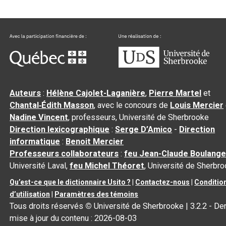
Auteurs
:
Hélène Cajolet-Laganière
,
Pierre Martel
et
Chantal‑Édith Masson
, avec le concours de
Louis Mercier
Nadine Vincent
, professeurs, Université de Sherbrooke
Direction lexicographique
:
Serge D’Amico
-
Direction
informatique
:
Benoit Mercier
Professeurs collaborateurs
:
feu Jean-Claude Boulange
Université Laval,
feu Michel Théoret
, Université de Sherbr
Qu’est-ce que le dictionnaire Usito ?
|
Contactez-nous
|
Conditio
d’utilisation
|
Paramètres des témoins
Tous droits réservés
©
Université de Sherbrooke |
3.2.2
- Der
mise à jour du contenu :
2026-08-03