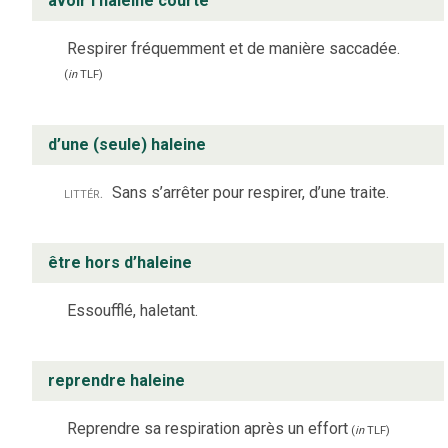
avoir l’haleine courte
Respirer fréquemment et de manière saccadée.
(
in
TLF
)
d’une (seule) haleine
littér.
Sans s’arrêter pour respirer, d’une traite.
être hors d’haleine
Essoufflé, haletant.
reprendre haleine
Reprendre sa respiration après un effort
(
in
TLF
)