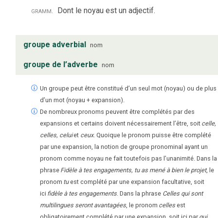
gramm.
Dont le noyau est un adjectif.
groupe adverbial
nom
groupe de l’adverbe
nom
Un groupe peut être constitué d’un seul mot (noyau) ou de plus
d’un mot (noyau + expansion).
De nombreux pronoms peuvent être complétés par des
expansions et certains doivent nécessairement l’être, soit
celle,
celles, celui
et
ceux
. Quoique le pronom puisse être complété
par une expansion, la notion de groupe pronominal ayant un
pronom comme noyau ne fait toutefois pas l’unanimité. Dans la
phrase
Fidèle à tes engagements, tu as mené à bien le projet
, le
pronom
tu
est complété par une expansion facultative, soit
ici
fidèle à tes engagements
. Dans la phrase
Celles qui sont
multilingues seront avantagées
, le pronom
celles
est
obligatoirement complété par une expansion, soit ici par
qui