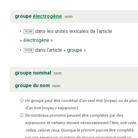
groupe
électrogène
nom
dans les unités lexicales de l’article
VOIR
«
électrogène
»
dans l’article «
groupe
»
VOIR
groupe nominal
nom
groupe du nom
nom
Un groupe peut être constitué d’un seul mot (noyau) ou de plus
d’un mot (noyau + expansion).
De nombreux pronoms peuvent être complétés par des
expansions et certains doivent nécessairement l’être, soit
celle,
celles, celui
et
ceux
. Quoique le pronom puisse être complété
par une expansion, la notion de groupe pronominal ayant un