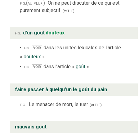
fig.
(au plur.)
On ne peut discuter de ce qui est
purement subjectif.
(
in
TLF
)
fig.
d’un goût
douteux
fig.
dans les unités lexicales de l’article
VOIR
«
douteux
»
fig.
dans l’article «
goût
»
VOIR
faire passer à quelqu’un le goût du pain
fig.
Le menacer de mort, le tuer.
(
in
TLF
)
mauvais goût