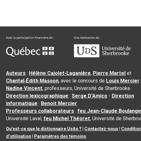
Auteurs
:
Hélène Cajolet-Laganière
,
Pierre Martel
et
Chantal‑Édith Masson
, avec le concours de
Louis Mercier
Nadine Vincent
, professeurs, Université de Sherbrooke
Direction lexicographique
:
Serge D’Amico
-
Direction
informatique
:
Benoit Mercier
Professeurs collaborateurs
:
feu Jean-Claude Boulange
Université Laval,
feu Michel Théoret
, Université de Sherbr
Qu’est-ce que le dictionnaire Usito ?
|
Contactez-nous
|
Conditio
d’utilisation
|
Paramètres des témoins