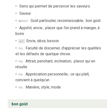
Sens qui permet de percevoir les saveurs.
Saveur.
absolt
Goût particulier, reconnaissable
;
bon goût
Appétit, envie
;
plaisir que l’on prend à manger, à
boire
Envie, désir, besoin.
Q/C
fig.
Faculté de discerner, d’apprécier les qualités
et les défauts de quelque chose.
fig.
Attrait, penchant, inclination
;
plaisir qui en
résulte
fig.
Appréciation personnelle
;
ce qui plaît,
convient à quelqu’un
fig.
Manière, style, mode.
bon goût