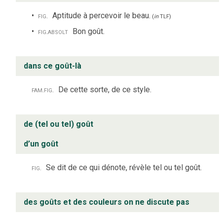
fig.
Aptitude à percevoir le beau.
(
in
TLF
)
fig.
absolt
Bon goût.
dans ce goût-là
fam.
fig.
De cette sorte, de ce style.
de (tel ou tel) goût
d’un goût
fig.
Se dit de ce qui dénote, révèle tel ou tel goût.
des goûts et des couleurs on ne discute pas