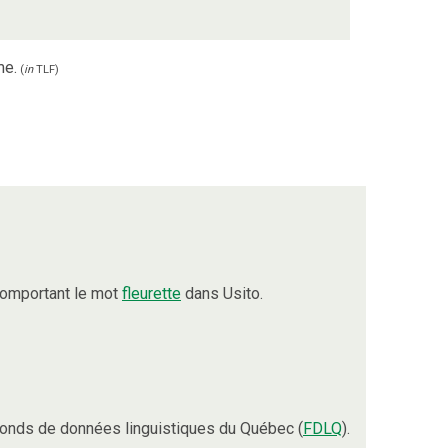
me.
(
in
TLF
)
comportant le mot
fleurette
dans Usito.
onds de données linguistiques du Québec (
FDLQ
).