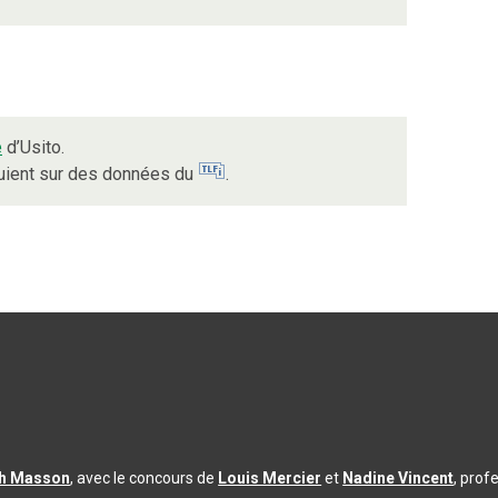
e
d’Usito.
puient sur des données du
.
th Masson
, avec le concours de
Louis Mercier
et
Nadine Vincent
, prof