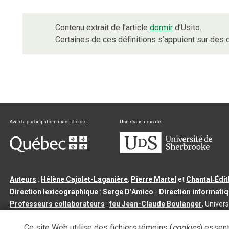
Contenu extrait de l’article
dormir
d’Usito.
Certaines de ces définitions s’appuient sur de
Auteurs
:
Hélène Cajolet-Laganière
,
Pierre Martel
et
Chantal‑Édi
Direction lexicographique
:
Serge D’Amico
-
Direction informati
Professeurs collaborateurs
:
feu Jean-Claude Boulanger
, Univers
Qu’est-ce que le dictionnaire Usito ?
|
Contactez-nous
|
Condition
Ce site Web utilise des fichiers témoins (
cookies
) essent