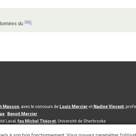
s données du
.
th Masson
, avec le concours de
Louis Mercier
et
Nadine Vincent
, prof
que
:
Benoit Mercier
ité Laval,
feu Michel Théoret
, Université de Sherbrooke
s d’utilisation
|
Paramètres des témoins
iels à son bon fonctionnement. Vous pouvez paramétrer l'utilisa