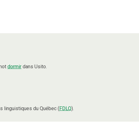
 mot
dormir
dans Usito.
 linguistiques du Québec (
FDLQ
).