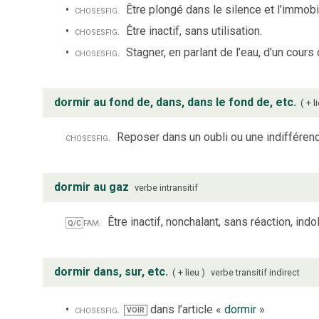
choses
fig.
Être plongé dans le silence et l’immob
choses
fig.
Être inactif, sans utilisation.
choses
fig.
Stagner, en parlant de l’eau, d’un cours 
dormir au fond de, dans, dans le fond de, etc.
+ l
choses
fig.
Reposer dans un oubli ou une indifférenc
dormir au gaz
verbe
intransitif
fam.
Être inactif, nonchalant, sans réaction, indole
Q/C
dormir dans, sur, etc.
+ lieu
verbe
transitif indirect
choses
fig.
dans l’article «
dormir
»
VOIR