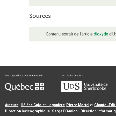
Sources
Contenu extrait de l’article
dioxyde
d’Us
Auteurs
:
Hélène Cajolet-Laganière
,
Pierre Martel
et
Chantal‑Édi
Direction lexicographique
:
Serge D’Amico
-
Direction informati