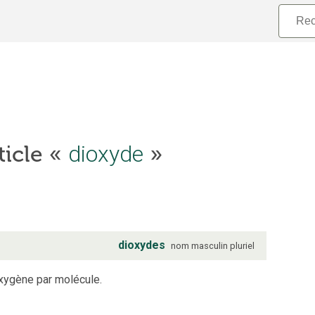
ticle «
dioxyde
»
dioxydes
nom
masculin
pluriel
xygène par molécule.