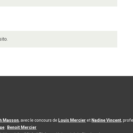
ito.
th Masson
, avec le concours de
Louis Mercier
et
Nadine Vincent
, prof
que
:
Benoit Mercier