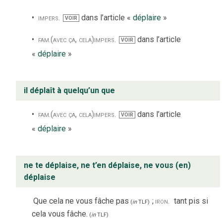
impers.
dans l’article «
déplaire
»
VOIR
fam.
(avec ça, cela)
impers.
dans l’article
VOIR
«
déplaire
»
il déplaît à quelqu’un que
fam.
(avec ça, cela)
impers.
dans l’article
VOIR
«
déplaire
»
ne te déplaise, ne t’en déplaise, ne vous (en)
déplaise
Que cela ne vous fâche pas
;
iron.
tant pis si
(
in
TLF
)
cela vous fâche.
(
in
TLF
)