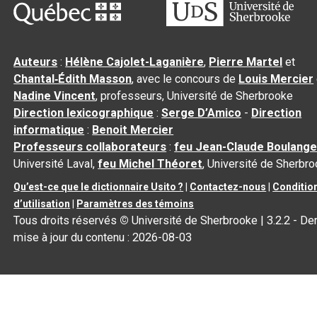
Auteurs
:
Hélène Cajolet-Laganière
,
Pierre Martel
et
Chantal‑Édith Masson
, avec le concours de
Louis Mercier
Nadine Vincent
, professeurs, Université de Sherbrooke
Direction lexicographique
:
Serge D’Amico
-
Direction
informatique
:
Benoit Mercier
Professeurs collaborateurs
:
feu Jean-Claude Boulange
Université Laval,
feu Michel Théoret
, Université de Sherbr
Qu’est-ce que le dictionnaire Usito ?
|
Contactez-nous
|
Conditio
d’utilisation
|
Paramètres des témoins
Tous droits réservés
©
Université de Sherbrooke |
3.2.2
- Der
mise à jour du contenu :
2026-08-03