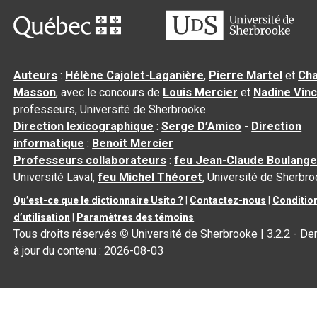
Auteurs
:
Hélène Cajolet-Laganière
,
Pierre Martel
et
Cha
Masson
, avec le concours de
Louis Mercier
et
Nadine Vin
professeurs, Université de Sherbrooke
Direction lexicographique
:
Serge D’Amico
-
Direction
informatique
:
Benoit Mercier
Professeurs collaborateurs
:
feu Jean-Claude Boulange
Université Laval,
feu Michel Théoret
, Université de Sherbr
Qu’est-ce que le dictionnaire Usito ?
|
Contactez-nous
|
Conditio
d’utilisation
|
Paramètres des témoins
Tous droits réservés
©
Université de Sherbrooke |
3.2.2
- De
à jour du contenu :
2026-08-03