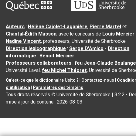
Auteurs
:
Hélène Cajolet-Laganière
,
Pierre Martel
et
Chantal‑Édith Masson
, avec le concours de
Louis Mercier
Nadine Vincent
, professeurs, Université de Sherbrooke
Direction lexicographique
:
Serge D’Amico
-
Direction
informatique
:
Benoit Mercier
Professeurs collaborateurs
:
feu Jean-Claude Boulange
Université Laval,
feu Michel Théoret
, Université de Sherbr
Qu’est-ce que le dictionnaire Usito ?
|
Contactez-nous
|
Conditio
d’utilisation
|
Paramètres des témoins
Tous droits réservés
©
Université de Sherbrooke |
3.2.2
- Der
mise à jour du contenu :
2026-08-03