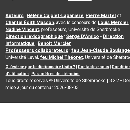
Auteurs
:
Hélène Cajolet-Laganière
,
Pierre Martel
et
Chantal‑Édith Masson
, avec le concours de
Louis Mercier
Nadine Vincent
, professeurs, Université de Sherbrooke
Direction lexicographique
:
Serge D’Amico
-
Direction
informatique
:
Benoit Mercier
Professeurs collaborateurs
:
feu Jean-Claude Boulange
Université Laval,
feu Michel Théoret
, Université de Sherbr
Qu’est-ce que le dictionnaire Usito ?
|
Contactez-nous
|
Conditio
d’utilisation
|
Paramètres des témoins
Tous droits réservés
©
Université de Sherbrooke |
3.2.2
- Der
mise à jour du contenu :
2026-08-03