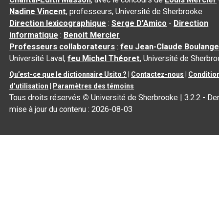
Nadine Vincent
, professeurs, Université de Sherbrooke
Direction lexicographique
:
Serge D’Amico
-
Direction
informatique
:
Benoit Mercier
Professeurs collaborateurs
:
feu Jean-Claude Boulange
Université Laval,
feu Michel Théoret
, Université de Sherbr
Qu’est-ce que le dictionnaire Usito ?
|
Contactez-nous
|
Conditio
d’utilisation
|
Paramètres des témoins
Tous droits réservés
©
Université de Sherbrooke |
3.2.2
- Der
mise à jour du contenu :
2026-08-03