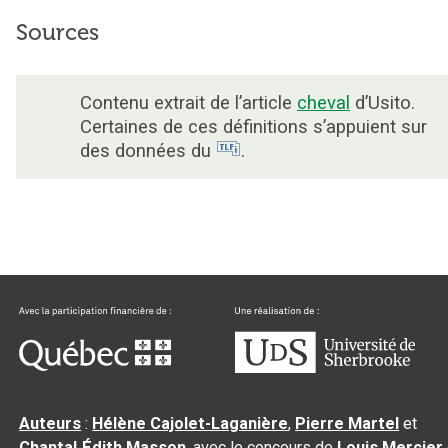
Sources
Contenu extrait de l’article
cheval
d’Usito.
Certaines de ces définitions s’appuient sur
des données du
.
Auteurs
:
Hélène Cajolet-Laganière
,
Pierre Martel
et
Chantal‑Édith Masson
, avec le concours de
Louis Mercier