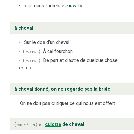
dans l’article «
cheval
»
VOIR
à cheval
Sur le dos d’un cheval.
(par ext.)
À califourchon.
(par ext.)
De part et d’autre de quelque chose.
(
in
TLF
)
à cheval donné, on ne regarde pas la bride
On ne doit pas critiquer ce qui nous est offert.
(par méton.)
fig.
culotte
de cheval