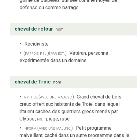
garnie de barbelés, utilisée comme moyen de
défense ou comme barrage.
cheval de retour
nom
Récidiviste.
(parfois péj.)
(par ext.)
Vétéran, personne
expérimentée dans un domaine.
cheval de Troie
nom
mythol.
(avec une majusc.)
Grand cheval de bois
creux offert aux habitants de Troie, dans lequel
étaient cachés des guerriers grecs menés par
Ulysse
;
fig.
piège, ruse.
inform.
(avec une majusc.)
Petit programme
malveillant, caché dans un autre programme dans le